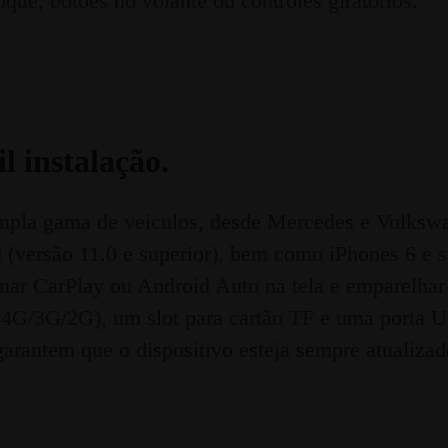
oque, botões no volante ou controles giratórios.
l instalação.
la gama de veículos, desde Mercedes e Volkswag
 (versão 11.0 e superior), bem como iPhones 6 e su
ar CarPlay ou Android Auto na tela e emparelhar
 4G/3G/2G), um slot para cartão TF e uma porta US
garantem que o dispositivo esteja sempre atualiza