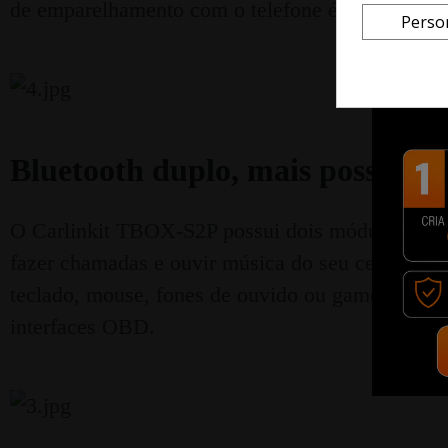
de emparelhamento com o telefone é automático 
Perso
Bluetooth duplo, mais possibili
O Carlinkit TBOX-S2P possui dois módulos Blueto
fazer chamadas e ouvir música do seu celular, al
teclado, mouse, fones de ouvido ou gamepads, e 
interfaces OBD.