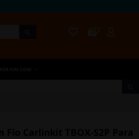
0
search
 FOR FUN ZONE
search
 Fio Carlinkit TBOX-S2P Para