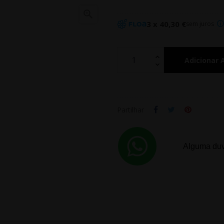

3 x 40,30 €
sem juros
Adicionar 
Partilhar
Alguma duv