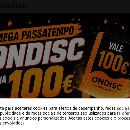
onfiar.
ip Qualcomm SM6115 avançado e um processador o
AM e 64 GB de memória interna, o adaptador gar
, você pode expandir a memória até 512 GB, trans
-te para aceitares cookies para efeitos de desempenho, redes sociais 
publicidade e de redes sociais de terceiros são utilizados para te ofe
 13.0, Android Auto e Apple CarPlay, que funcion
s sociais e anúncios personalizados. Aceitas estes cookies e o proc
, basta alguns cliques para começar a usar os rec
s envolvidos?