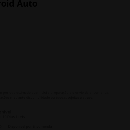
roid Auto
m período estimado que inclui a preparação e o envio da encomenda.
ações mediante disponibilidade ou épocas sujeitas a atraso.
onivel
 10 Dias Uteis
O |
Disponivel por Encomenda