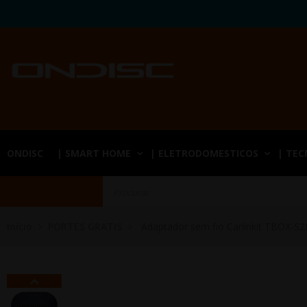
ONDISC
| SMART HOME
| ELETRODOMESTICOS
| TE
Início
PORTES GRATIS
Adaptador sem fio Carlinkit TBOX-S2