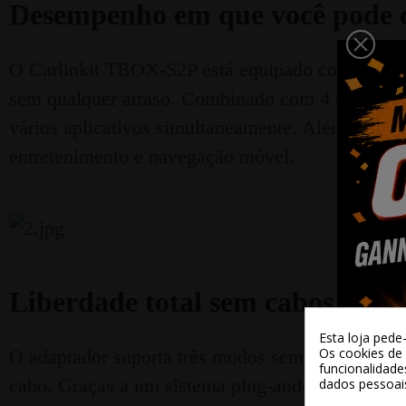
Desempenho em que você pode c
O Carlinkit TBOX-S2P está equipado com um ch
sem qualquer atraso. Combinado com 4 GB de R
vários aplicativos simultaneamente. Além disso
entretenimento e navegação móvel.
Liberdade total sem cabos
Esta loja pede
Os cookies de 
O adaptador suporta três modos sem fio: Android
funcionalidade
cabo. Graças a um sistema plug-and-play simples
dados pessoai