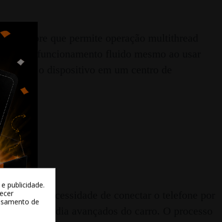
cta-core que permite operação multithread
ante um funcionamento fluido mesmo ao usar
formando o dispositivo em um centro de
e publicidade.
recer
am sem a necessidade de conectar o telefone por
essamento de
ursos multimídia avançados do carro. O processo