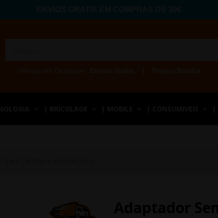
ENVIOS GRATIS EM COMPRAS DE 39€
Ofertas em Destaque:
Envios Grátis
|
Preços Bomba
CNOLOGIA
| BRICOLAGE
| MOBILE
| CONSUMIVEIS
|
P para CarPlay e Android Auto
Adaptador Sem