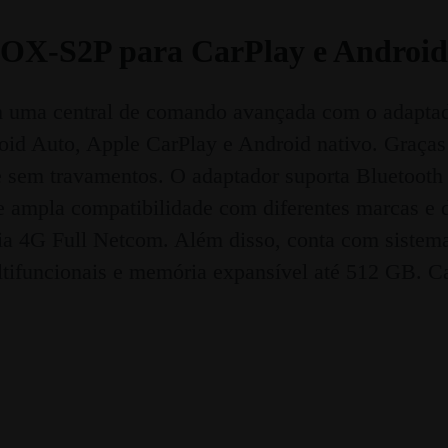
BOX-S2P para CarPlay e Android
m uma central de comando avançada com o adaptad
droid Auto, Apple CarPlay e Android nativo. Gra
sem travamentos. O adaptador suporta Bluetooth v
ce ampla compatibilidade com diferentes marcas e d
t via 4G Full Netcom. Além disso, conta com sistem
ifuncionais e memória expansível até 512 GB. C