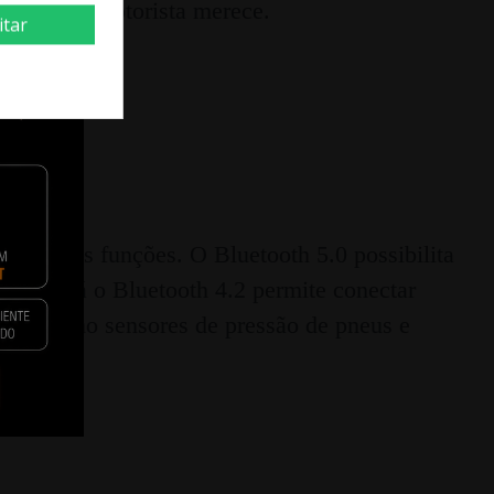
que todo motorista merece.
itar
iferentes funções. O Bluetooth 5.0 possibilita
a Siri. Já o Bluetooth 4.2 permite conectar
vos, como sensores de pressão de pneus e