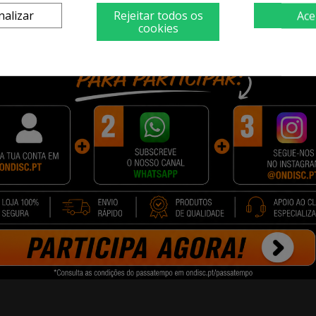
quando o Bluetooth é ativado. É uma comodidade 
nalizar
Rejeitar todos os
Ace
cookies
dades
oth (5.0 e 4.2), permitindo o uso simultâneo de d
ém de funcionar com assistentes de voz, incluindo 
até mesmo controlar remotamente outros dispositi