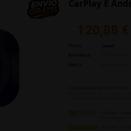
CarPlay E And
120,88 €
PVP:
Marca
Referência
6972185560904
EAN13
6972185560904
Disponibilidade do Produto
Prazo abaixo indicado corresponde a u
Este Prazo estimado poderá sofrer alter
ONLINE | Disp
Processamento: 5 a
LOJA RIO TINT