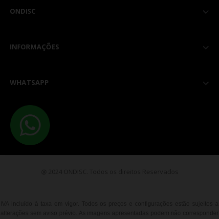
ONDISC

INFORMAÇÕES

WHATSAPP

@ 2024 ONDISC. Todos os direitos Reservados
IVA incluído à taxa em vigor. Todos os preços e configurações estão sujeitos a
alterações sem aviso prévio. As imagens apresentadas podem não corresponder