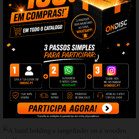
de medição, permitindo adaptar facilmente a
operação do dispositivo a uma tarefa específica.
Quer se trate de uma medição rápida de
distâncias, cálculos mais complexos ou
trabalhos relacionados com o planeamento de
interiores e instalações, o telêmetro ajuda-o a
trabalhar de forma eficiente e precisa. O design
bem pensado suporta ainda mais a operação
intuitiva, tornando o dispositivo confortável de
usar tanto para profissionais experientes quanto
para iniciantes.