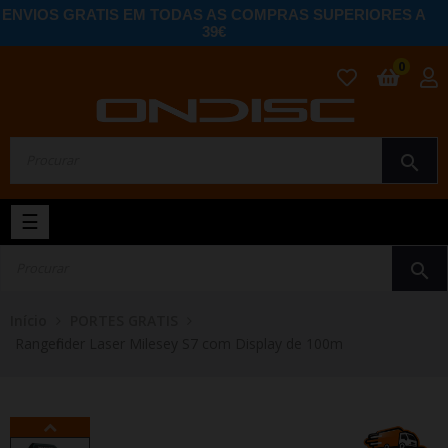
ENVIOS GRATIS EM TODAS AS COMPRAS SUPERIORES A
39€
0
search
Toggle
☰
navigation
search
Início
PORTES GRATIS
Rangefinder Laser Milesey S7 com Display de 100m