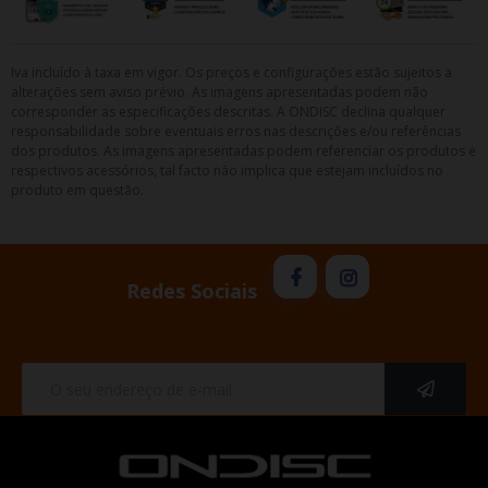
Iva incluído à taxa em vigor. Os preços e configurações estão sujeitos a
alterações sem aviso prévio. As imagens apresentadas podem não
corresponder as especificações descritas. A ONDISC declina qualquer
responsabilidade sobre eventuais erros nas descrições e/ou referências
dos produtos. As imagens apresentadas podem referenciar os produtos e
respectivos acessórios, tal facto não implica que estejam incluídos no
produto em questão.
Redes Sociais