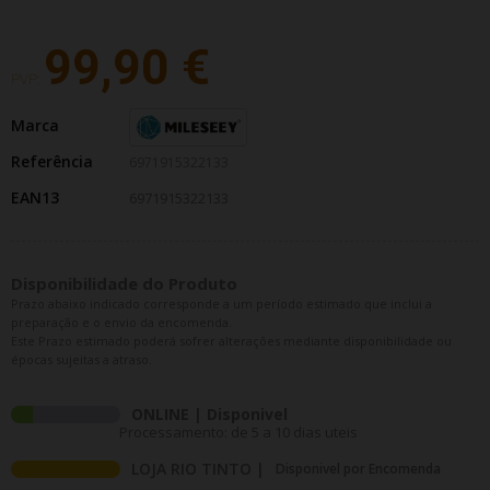
99,90 €
PVP:
Marca
Referência
6971915322133
EAN13
6971915322133
Disponibilidade do Produto
Prazo abaixo indicado corresponde a um período estimado que inclui a
preparação e o envio da encomenda.
Este Prazo estimado poderá sofrer alterações mediante disponibilidade ou
épocas sujeitas a atraso.
ONLINE | Disponivel
Processamento: de 5 a 10 dias uteis
LOJA RIO TINTO |
Disponivel por Encomenda