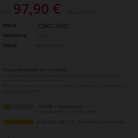
97,90 €
Poupe 2%
PVP:
Marca
Referência
01359
EAN13
8435484013598
Disponibilidade do Produto
Prazo abaixo indicado corresponde a um período estimado que inclui a
preparação e o envio da encomenda.
Este Prazo estimado poderá sofrer alterações mediante disponibilidade ou
épocas sujeitas a atraso.
ONLINE | Disponivel
Processamento: 5 a 10 Dias Uteis
LOJA RIO TINTO |
Disponivel por Encomenda