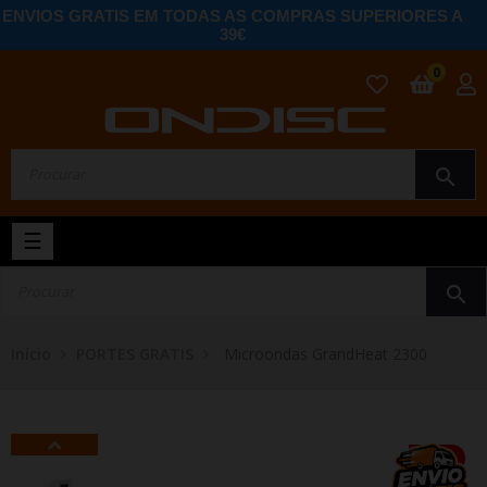
ENVIOS GRATIS EM TODAS AS COMPRAS SUPERIORES A
39€
0
search
Toggle
☰
navigation
search
Início
PORTES GRATIS
Microondas GrandHeat 2300
-2%