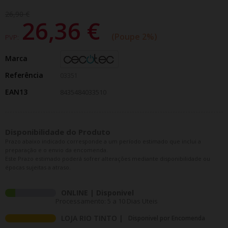
26,90 €
26,36 €
Poupe 2%
PVP:
Marca
Referência
03351
EAN13
8435484033510
Disponibilidade do Produto
Prazo abaixo indicado corresponde a um período estimado que inclui a
preparação e o envio da encomenda.
Este Prazo estimado poderá sofrer alterações mediante disponibilidade ou
épocas sujeitas a atraso.
ONLINE | Disponivel
Processamento: 5 a 10 Dias Uteis
LOJA RIO TINTO |
Disponivel por Encomenda