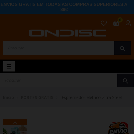
ENVIOS GRATIS EM TODAS AS COMPRAS SUPERIORES A
39€
0
search
Toggle
☰
navigation
search
Início
PORTES GRATIS
Espremedor elétrico Zitra Steel
-2%