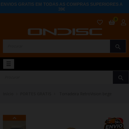
ENVIOS GRATIS EM TODAS AS COMPRAS SUPERIORES A
39€
0
search
Toggle
☰
navigation
search
Início
PORTES GRATIS
Torradeira RetroVision bege
-2%