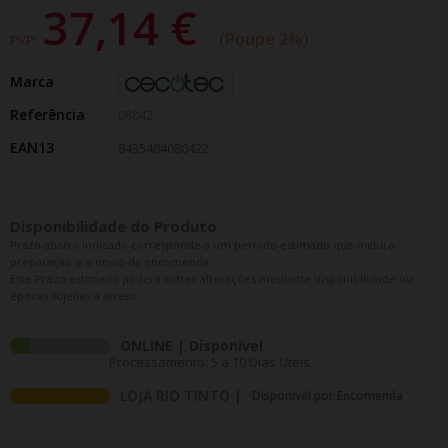
37,14 €
Poupe 2%
PVP:
Marca
Referência
08042
EAN13
8435484080422
Disponibilidade do Produto
Prazo abaixo indicado corresponde a um período estimado que inclui a
preparação e o envio da encomenda.
Este Prazo estimado poderá sofrer alterações mediante disponibilidade ou
épocas sujeitas a atraso.
ONLINE | Disponivel
Processamento: 5 a 10 Dias Uteis
LOJA RIO TINTO |
Disponivel por Encomenda