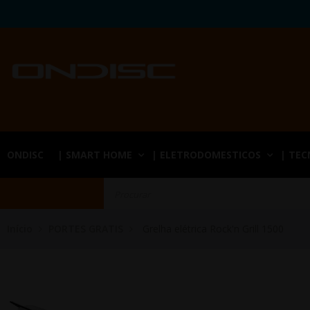
ONDISC
| SMART HOME
| ELETRODOMESTICOS
| TE
Início
PORTES GRATIS
Grelha elétrica Rock'n Grill 1500