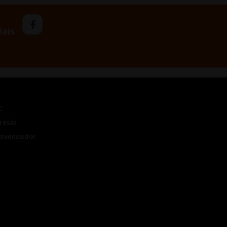
iais
C
resas
Revendedor