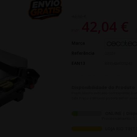
42,90 €
42,04 €
PVP:
Marca
Referência
03024
EAN13
8435484030243
Disponibilidade do Produto
Prazo abaixo indicado corresponde a u
Este Prazo estimado poderá sofrer alter
ONLINE | Disp
Processamento: 5 a
LOJA RIO TINT