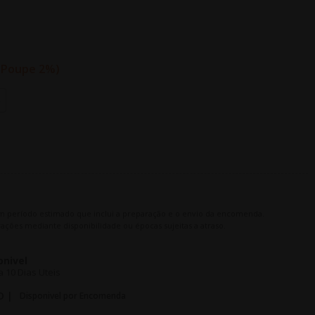
Poupe 2%
m período estimado que inclui a preparação e o envio da encomenda.
ações mediante disponibilidade ou épocas sujeitas a atraso.
onivel
 10 Dias Uteis
O |
Disponivel por Encomenda