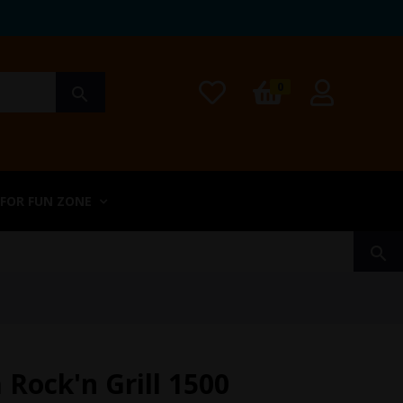
0
search
 FOR FUN ZONE
search
 Rock'n Grill 1500