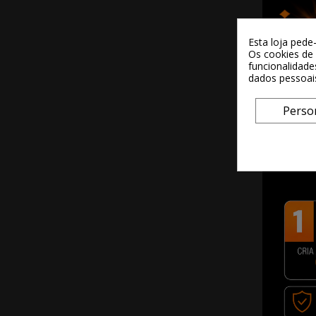
Esta loja pede
Os cookies de 
funcionalidade
dados pessoai
Perso