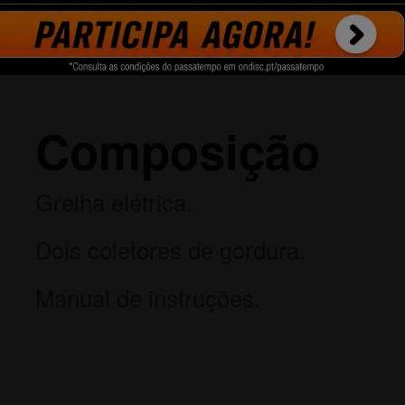
antiderrapante.
Composição
Grelha elétrica.
Dois coletores de gordura.
Manual de instruções.