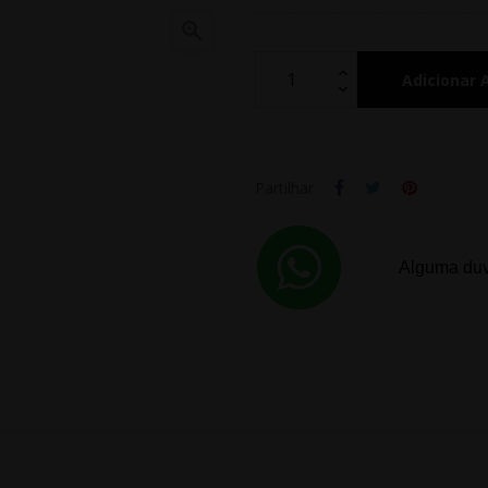

Adicionar 
Partilhar
Alguma duv