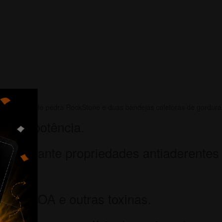
revestimento de pedra RockStone e duas bandejas coletoras de gordura
0W de potência.
ue garante propriedades antiaderentes
TFE, PFOA e outras toxinas.