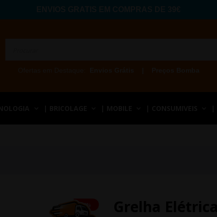
ENVIOS GRATIS EM COMPRAS DE 39€
Ofertas em Destaque:
Envios Grátis
|
Preços Bomba
CNOLOGIA
| BRICOLAGE
| MOBILE
| CONSUMIVEIS
|
Grelha Elétrica
-2%