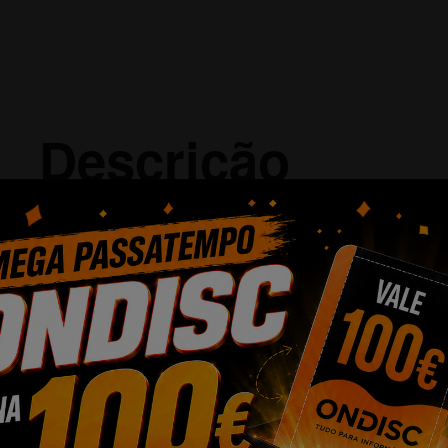
Descrição
Grelha para panini, grelha elétrica, chapa e sanduicheira com 
Grelha elétrica de contato com 150
Revestimento de pedra RockStone q
máximas e a melhor limpeza.
Revestimento ecológico, livre de P