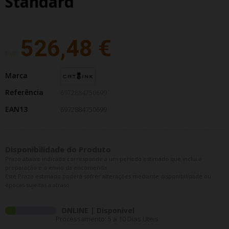
Standard
526,48 €
PVP:
Marca
Referência
6972884750699
EAN13
6972884750699
Disponibilidade do Produto
Prazo abaixo indicado corresponde a um período estimado que inclui a
preparação e o envio da encomenda.
Este Prazo estimado poderá sofrer alterações mediante disponibilidade ou
épocas sujeitas a atraso.
ONLINE | Disponivel
Processamento: 5 a 10 Dias Uteis