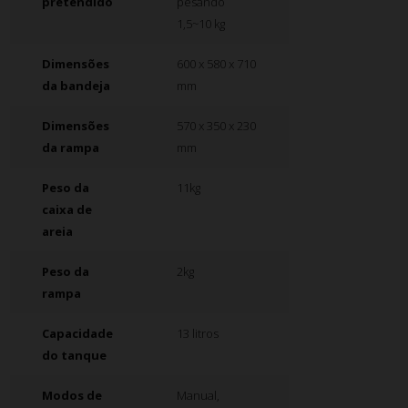
pretendido
pesando
1,5~10 kg
Dimensões
600 x 580 x 710
da bandeja
mm
Dimensões
570 x 350 x 230
da rampa
mm
Peso da
11kg
caixa de
areia
Peso da
2kg
rampa
Capacidade
13 litros
do tanque
Modos de
Manual,