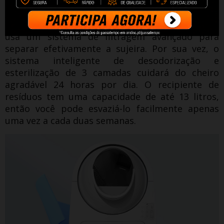
curto período de tempo, o que, se você tiver
mais gatos, garantirá que nenhum deles tenha
que esperar muito pela sua vez.
A caixa de areia
usa um sistema de filtragem avançado para
separar efetivamente a sujeira.
Por sua vez, o
sistema inteligente de desodorização e
esterilização de 3 camadas cuidará do cheiro
agradável 24 horas por dia.
O recipiente de
resíduos tem uma capacidade de até 13 litros,
então você pode esvaziá-lo facilmente apenas
uma vez a cada duas semanas.