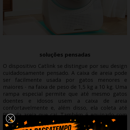
soluções pensadas
O dispositivo Catlink se distingue por seu design
cuidadosamente pensado.
A caixa de areia pode
ser facilmente usada por gatos menores e
maiores - na faixa de peso de 1,5 kg a 10 kg.
Uma
rampa especial permite que até mesmo gatos
doentes e idosos usem a caixa de areia
confortavelmente e, além disso, ela coleta até
99% da areia que cai.
Também é equipado com
uma luz, que ajuda os animais de estimação a
usar o dispositivo à noite.
O esvaziamento é