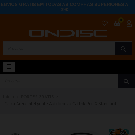
ENVIOS GRATIS EM TODAS AS COMPRAS SUPERIORES A
39€
0
search
Toggle
☰
navigation
search
Início
PORTES GRATIS
Caixa Areia Inteligente Autolimeza Catlink Pro-X Standard
NOVO