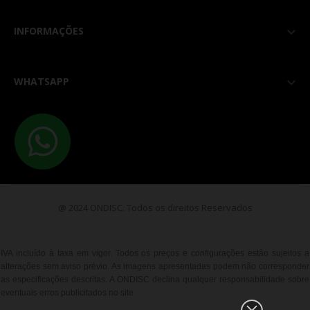
INFORMAÇÕES

WHATSAPP

@ 2024 ONDISC. Todos os direitos Reservados
IVA incluído à taxa em vigor. Todos os preços e configurações estão sujeitos a
alterações sem aviso prévio. As imagens apresentadas podem não corresponder
as especificações descritas. A ONDISC declina qualquer responsabilidade sobre
eventuais erros publicitados no site