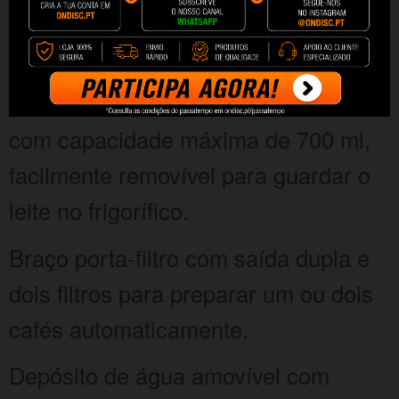
personalizar a quantidade de café,
leite ou espuma que desejar.
Inclui um depósito de leite Full-Milk
com capacidade máxima de 700 ml,
facilmente removível para guardar o
leite no frigorífico.
Braço porta-filtro com saída dupla e
dois filtros para preparar um ou dois
cafés automaticamente.
Depósito de água amovível com