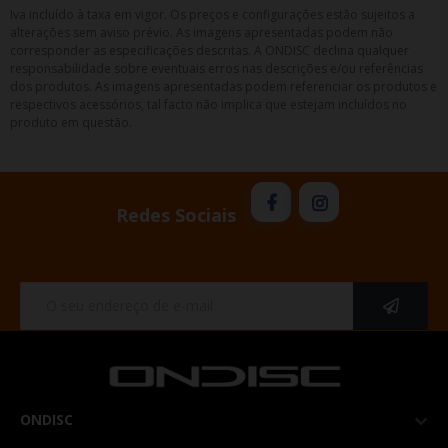
Iva incluído à taxa em vigor. Os preços e configurações estão sujeitos a
alterações sem aviso prévio. As imagens apresentadas podem não
corresponder as especificações descritas. A ONDISC declina qualquer
responsabilidade sobre eventuais erros nas descrições e/ou referências
dos produtos. As imagens apresentadas podem referenciar os produtos e
respectivos acessórios, tal facto não implica que estejam incluídos no
produto em questão.
Redes Sociais
ONDISC
