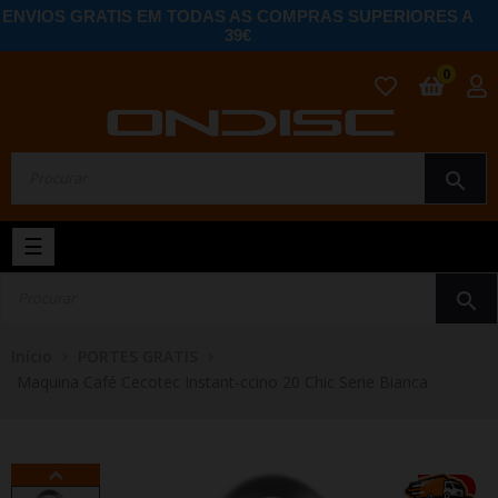
ENVIOS GRATIS EM TODAS AS COMPRAS SUPERIORES A
39€
0
search
Toggle
☰
navigation
search
Início
PORTES GRATIS
Maquina Café Cecotec Instant-ccino 20 Chic Serie Bianca
-2%