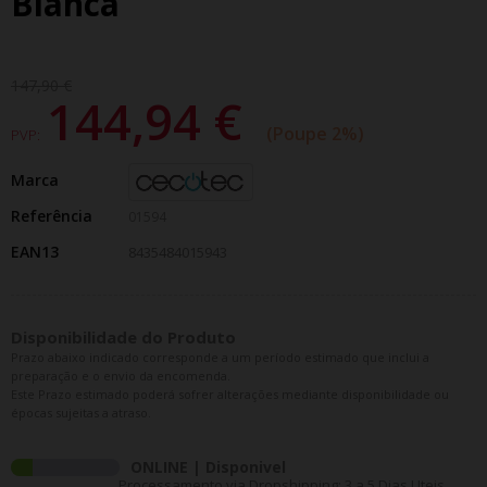
Bianca
147,90 €
144,94 €
Poupe 2%
PVP:
Marca
Referência
01594
EAN13
8435484015943
Disponibilidade do Produto
Prazo abaixo indicado corresponde a um período estimado que inclui a
preparação e o envio da encomenda.
Este Prazo estimado poderá sofrer alterações mediante disponibilidade ou
épocas sujeitas a atraso.
ONLINE | Disponivel
Processamento via Dropshipping: 3 a 5 Dias Uteis