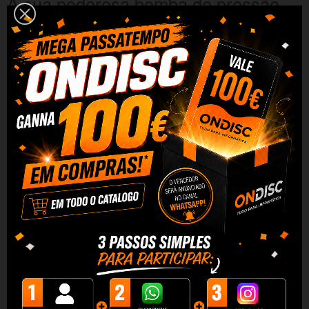
A sua poderosa bomba de pressão
de 20 bar com tecnologia
ForceAroma consegue o melhor
creme e o máximo aroma em cada
café.
Desfrute dos melhores expressos,
cappuccinos e lattes graças ao
sistema Instant Cappuccino que
adiciona café e leite diretamente na
chávena.
Sistema Custom Coffee que permite