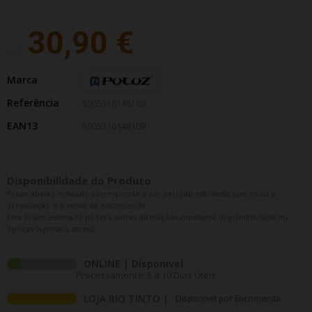
30,90 €
PVP:
Marca
Referência
5905316148109
EAN13
5905316148109
Disponibilidade do Produto
Prazo abaixo indicado corresponde a um período estimado que inclui a
preparação e o envio da encomenda.
Este Prazo estimado poderá sofrer alterações mediante disponibilidade ou
épocas sujeitas a atraso.
ONLINE | Disponivel
Processamento: 5 a 10 Dias Uteis
LOJA RIO TINTO |
Disponivel por Encomenda