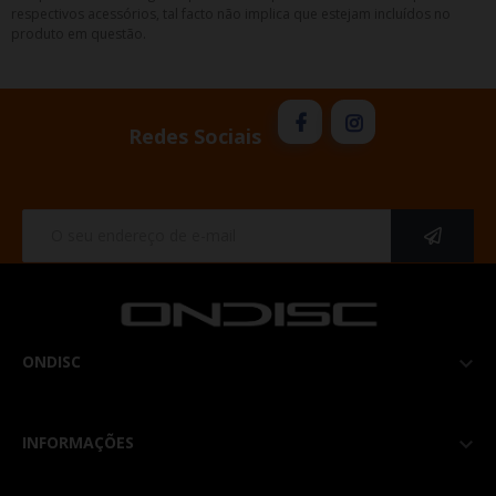
respectivos acessórios, tal facto não implica que estejam incluídos no
produto em questão.
Redes Sociais
ONDISC

INFORMAÇÕES
