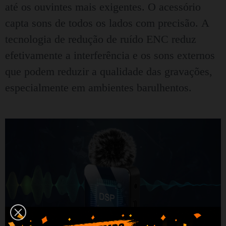
até os ouvintes mais exigentes.
O acessório
capta sons de todos os lados com precisão.
A
tecnologia de redução de ruído ENC reduz
efetivamente a interferência e os sons externos
que podem reduzir a qualidade das gravações,
especialmente em ambientes barulhentos.