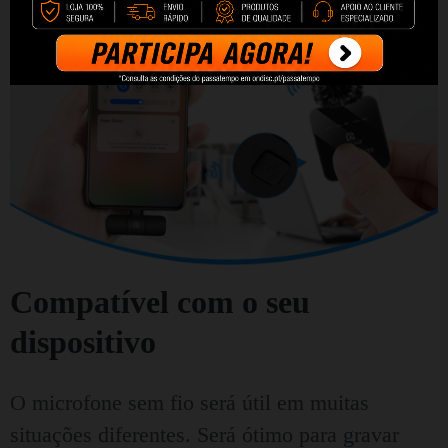
Compatível com o seu
dispositivo
O microfone sem fio será útil em muitas
situações diferentes.
Será ótimo para gravar