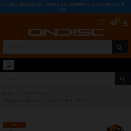
ENVIOS GRATIS EM TODAS AS COMPRAS SUPERIORES A
39€
0
search
Toggle
☰
navigation
search
Início
PORTES GRATIS
Microfone Wireless PULUZ PU647B USB-C