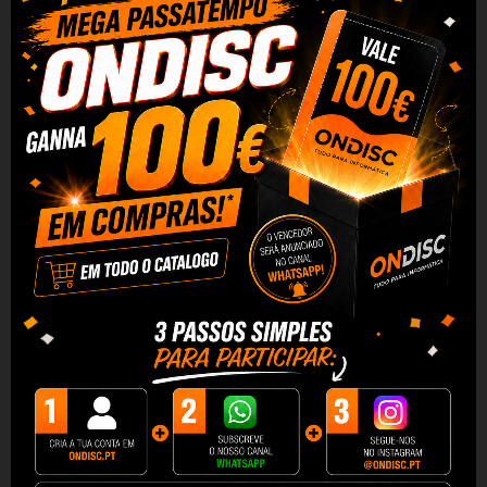
Ainda mais liberdade
O microfone PULUZ utiliza uma conexão sem
fio de 2,4 GHz que fornece transmissão de
sinal estável em distâncias de até 10 metros,
sem atraso.
Ele também suporta plug & play,
então basta conectar o receptor ao dispositivo
de sua escolha para iniciar a gravação.
Além
disso, a bateria integrada de 300 mAh permite
gravar até 12 horas.