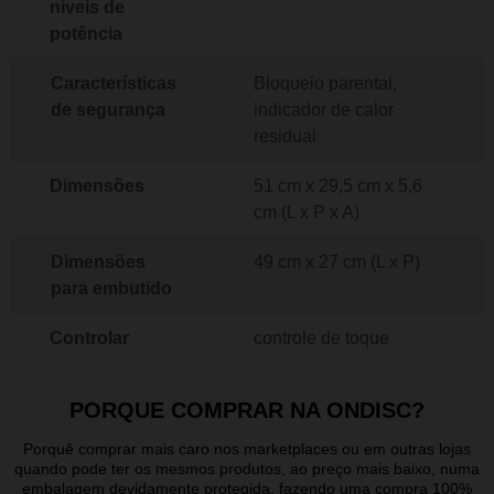
níveis de
potência
Características
Bloqueio parental,
de segurança
indicador de calor
residual
Dimensões
51 cm x 29,5 cm x 5,6
cm (L x P x A)
Dimensões
49 cm x 27 cm (L x P)
para embutido
Controlar
controle de toque
PORQUE COMPRAR NA ONDISC?
Porquê comprar mais caro nos marketplaces ou em outras lojas
quando pode ter os mesmos produtos, ao preço mais baixo, numa
embalagem devidamente protegida, fazendo uma compra 100%