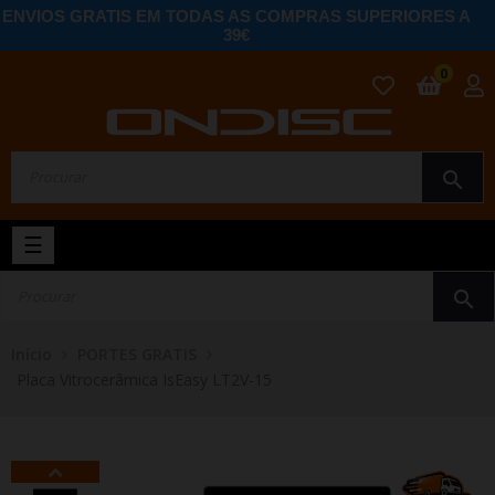
ENVIOS GRATIS EM TODAS AS COMPRAS SUPERIORES A
39€
0
search
Toggle
☰
navigation
search
Início
PORTES GRATIS
Placa Vitrocerâmica IsEasy LT2V-15