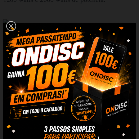
Design refinado
O cooktop IsEasy LT2V-15 é compatível com
vários tipos de utensílios de cozinha, dando a
você total liberdade na seleção de panelas e
frigideiras. Sua superfície de vidro elegante é
fácil de limpar - basta limpá-la com um pano
úmido para mantê-la perfeitamente limpa. O
sistema de resfriamento integrado garante
dissipação de calor eficiente e baixas emissões