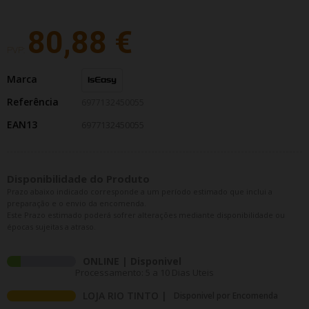
80,88 €
PVP:
Marca
Referência
6977132450055
EAN13
6977132450055
Disponibilidade do Produto
Prazo abaixo indicado corresponde a um período estimado que inclui a
preparação e o envio da encomenda.
Este Prazo estimado poderá sofrer alterações mediante disponibilidade ou
épocas sujeitas a atraso.
ONLINE | Disponivel
Processamento: 5 a 10 Dias Uteis
LOJA RIO TINTO |
Disponivel por Encomenda