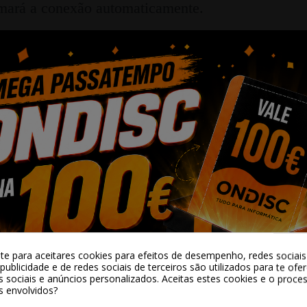
omará a conexão automaticamente.
inal
comunicador EJEAS K1 funciona perfeitamente mes
icador Bluetooth oferece um alcance de até 100 m
ulos.
-te para aceitares cookies para efeitos de desempenho, redes sociais 
publicidade e de redes sociais de terceiros são utilizados para te ofe
s sociais e anúncios personalizados. Aceitas estes cookies e o proc
s envolvidos?