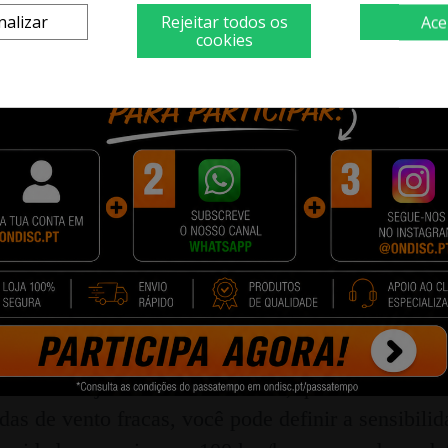
nalizar
Rejeitar todos os
Ace
cookies
intercomunicador EJEAS K1 está equipado com uma
 intercomunicador encerra e salva automaticament
i e conecta-se a um smartphone, e a aplicação dis
capacidade total de armazenamento de até 256 GB
veis de ajuste de sensibilidade, que é definido c
as de vento fracas, você pode definir a sensibili