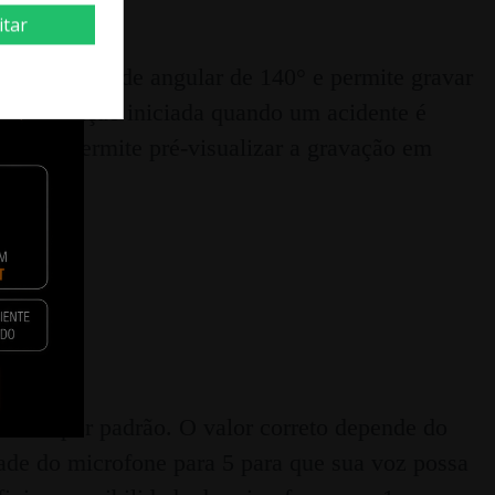
itar
 lente grande angular de 140° e permite gravar
e a gravação iniciada quando um acidente é
ponível permite pré-visualizar a gravação em
.
omo 3 por padrão. O valor correto depende do
dade do microfone para 5 para que sua voz possa