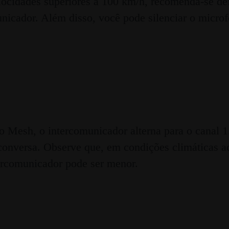
locidades superiores a 100 km/h, recomenda-se defi
municador. Além disso, você pode silenciar o mic
do Mesh, o intercomunicador alterna para o canal 
conversa. Observe que, em condições climáticas a
tercomunicador pode ser menor.