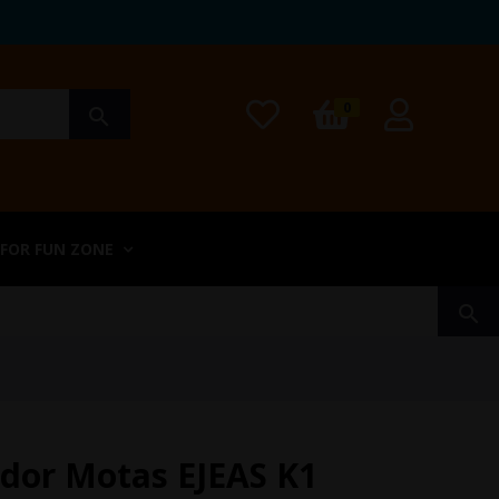
0
search
 FOR FUN ZONE
search
dor Motas EJEAS K1