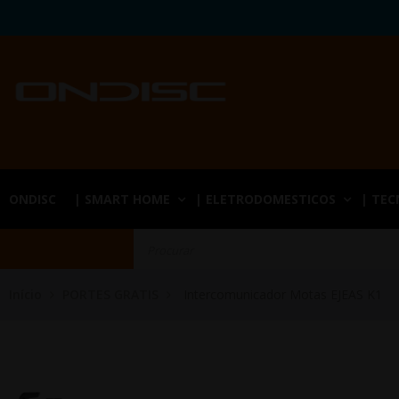
ONDISC
| SMART HOME
| ELETRODOMESTICOS
| TE
Início
PORTES GRATIS
Intercomunicador Motas EJEAS K1