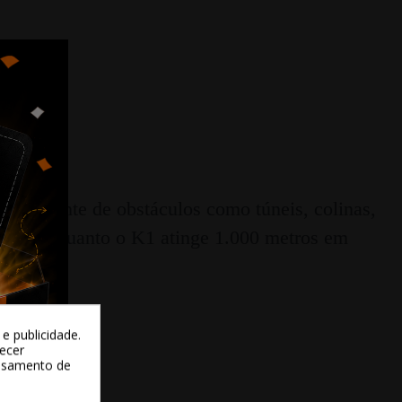
mo diante de obstáculos como túneis, colinas,
etros, enquanto o K1 atinge 1.000 metros em
e publicidade.
recer
essamento de