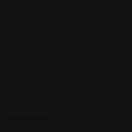
m período estimado que inclui a preparação e o envio da encomenda.
ações mediante disponibilidade ou épocas sujeitas a atraso.
onivel
 10 Dias Uteis
O |
Disponivel por Encomenda