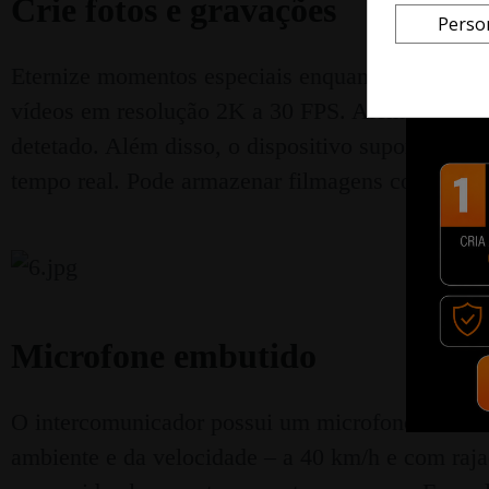
Crie fotos e gravações
Perso
Eternize momentos especiais enquanto viaja. O 
vídeos em resolução 2K a 30 FPS. Além disso, o
detetado. Além disso, o dispositivo suporta Wi-F
tempo real. Pode armazenar filmagens com uma 
Microfone embutido
O intercomunicador possui um microfone com 5 ní
ambiente e da velocidade – a 40 km/h e com rajad