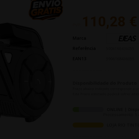
110,28 €
PVP:
Marca
Referência
5906168436055
EAN13
5906168436055
Disponibilidade do Produto
Prazo abaixo indicado corresponde a u
Este Prazo estimado poderá sofrer alter
ONLINE | Disp
Processamento: 5 a
LOJA RIO TINT