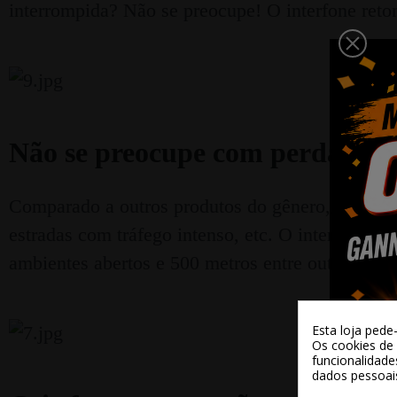
interrompida? Não se preocupe! O interfone ret
Não se preocupe com perda de s
Comparado a outros produtos do gênero, o inter
estradas com tráfego intenso, etc. O intercomun
ambientes abertos e 500 metros entre outros veíc
Esta loja pede
Os cookies de 
funcionalidade
dados pessoai