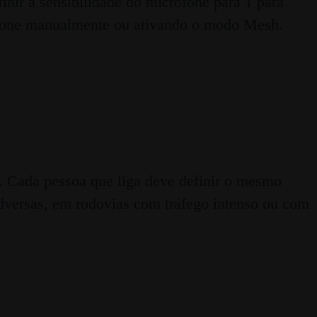
nir a sensibilidade do microfone para 1 para
rofone manualmente ou ativando o modo Mesh.
1. Cada pessoa que liga deve definir o mesmo
dversas, em rodovias com tráfego intenso ou com