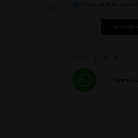
3 x 36,76 €
sem juros

Adicionar 
Partilhar
Alguma duv