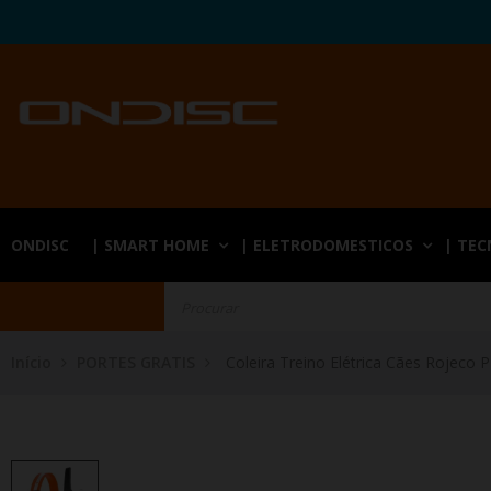
ONDISC
| SMART HOME
| ELETRODOMESTICOS
| TE
Início
PORTES GRATIS
Coleira Treino Elétrica Cães Rojeco 