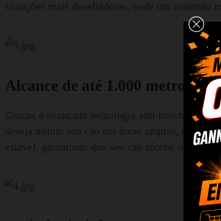
situações mais desafiadoras, onde um estímulo m
Alcance de até 1.000 metros
Graças à avançada tecnologia anti-interferência,
deseja treinar seu cão em áreas amplas, como par
estável, garantindo que seu cão receba o sinal on