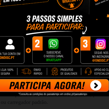
dições climáticas. Com certificação IPX7 à prova 
 água. Seu cão pode nadar, correr em poças ou to
uma única carga
eria recarregável de alta qualidade que oferece 
s os dispositivos com o cabo USB incluso, permitin
 ou carregador padrão.