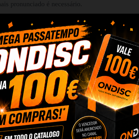
ais pronunciado é necessário.
 a coleira Rojeco PD529 oferece um alcance estáve
ques, florestas ou jardins. Mesmo em terrenos difí
de quer que esteja.