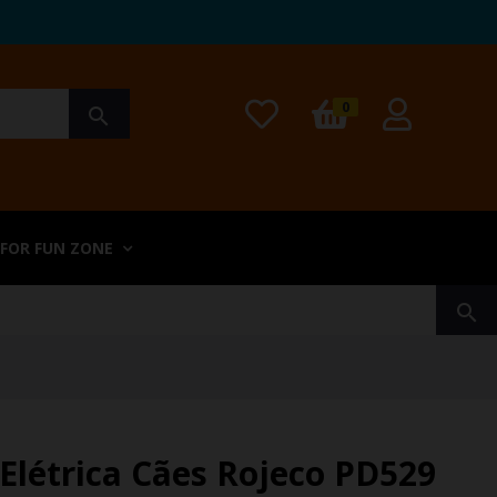
0
search
 FOR FUN ZONE
search
 Elétrica Cães Rojeco PD529