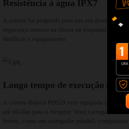
Resistência à água IPX7
A coleira foi projetada para uso em diversas con
segurança mesmo na chuva ou enquanto brinca na
danificar o equipamento.
Longo tempo de execução com 
A coleira Rojeco PD529 vem equipada com uma bat
até 60 dias para o receptor. Você carregará ambo
fontes, como um carregador portátil, computador