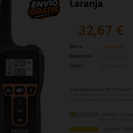
Laranja
32,67 €
PVP:
Marca
Referência
6975116290727
EAN13
6975116290727
Disponibilidade do Produto
Prazo abaixo indicado corresponde a u
Este Prazo estimado poderá sofrer alter
ONLINE | Disp
Tempo Processament
LOJA RIO TINT