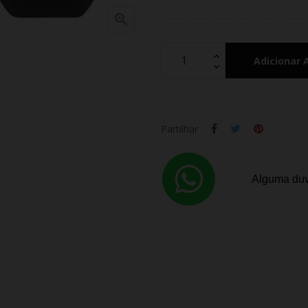

Adicionar 
Partilhar
Alguma duv