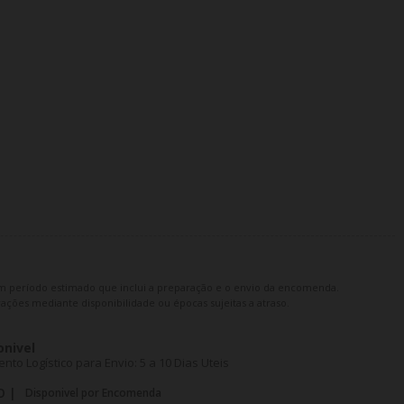
m período estimado que inclui a preparação e o envio da encomenda.
ações mediante disponibilidade ou épocas sujeitas a atraso.
onivel
o Logístico para Envio: 5 a 10 Dias Uteis
O |
Disponivel por Encomenda