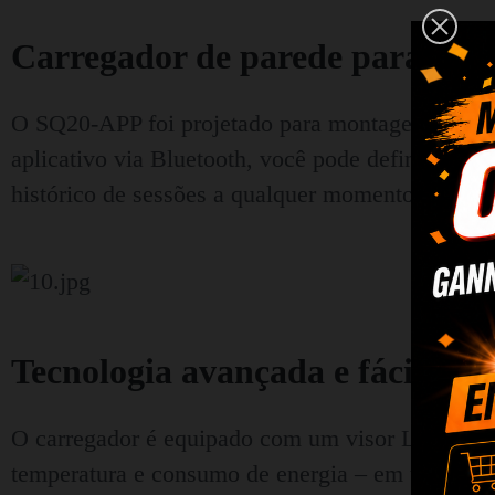
Carregador de parede para car
O SQ20-APP foi projetado para montagem na pared
aplicativo via Bluetooth, você pode definir remo
histórico de sessões a qualquer momento.
Tecnologia avançada e fácil ope
O carregador é equipado com um visor LCD color
temperatura e consumo de energia – em tempo rea