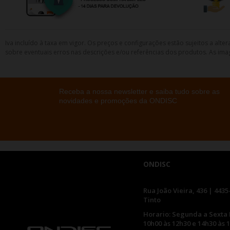
Iva incluído à taxa em vigor. Os preços e configurações estão sujeitos a a
sobre eventuais erros nas descrições e/ou referências dos produtos. As ima
Receba a nossa newsletter e saiba tudo sobre as
novidades e promoções da ONDISC
ONDISC
Rua João Vieira, 436 | 4435
Tinto
Horario: Segunda a Sexta 
10h00 às 12h30 e 14h30 às 