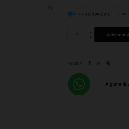

3 x 104,98 €
sem juros
Adicionar 
Partilhar
Alguma duv