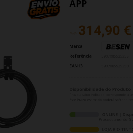
APP
314,90 €
PVP:
Marca
Referência
5907085525358
EAN13
5907085525358
Disponibilidade do Produto
Prazo abaixo indicado corresponde a u
Este Prazo estimado poderá sofrer alter
ONLINE | Disp
Processamento: 5 a
LOJA RIO TINT