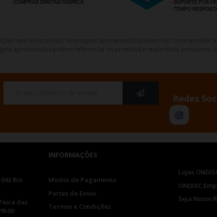
lterações sem aviso prévio. As imagens apresentadas podem não corresponder a
gens apresentadas podem referenciar os produtos e respectivos acessórios, ta
Redes Soc
INFORMAÇÕES
Lojas ONDIS
-043 Rio
Modos de Pagamento
ONDISC Emp
Portes de Envio
Seja Nosso 
Feira das
Termos e Condições
19h00