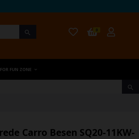
0
search
 FOR FUN ZONE
search
rede Carro Besen SQ20-11KW-