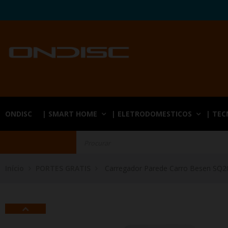
ONDISC
| SMART HOME
| ELETRODOMESTICOS
| TE
Início
PORTES GRATIS
Carregador Parede Carro Besen SQ