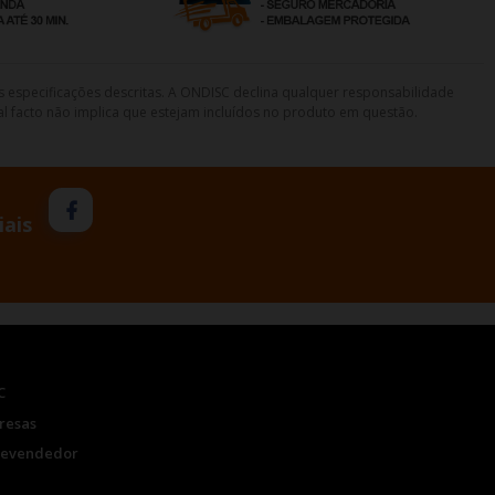
s especificações descritas. A ONDISC declina qualquer responsabilidade
l facto não implica que estejam incluídos no produto em questão.
iais
C
resas
Revendedor