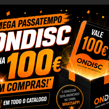
ros elétricos Besen SQ20-11KW-
e e é ideal tanto para residências quanto para ap
tamente o tempo e a corrente de carregamento, inic
ração
ido de 3,5 polegadas que exibe os parâmetros de 
l. Um chip inteligente integrado diagnostica e co