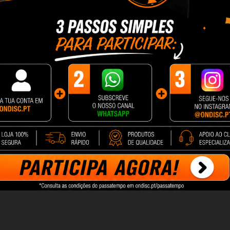
dade do carregamento. Você também pode atualizar
 de proteções: contra sobretensão, superaquecime
 interfaces do tipo SAE J1772, IEC 62196-2 e GB/T
 de carga é de 32 A e o invólucro com classificaçã