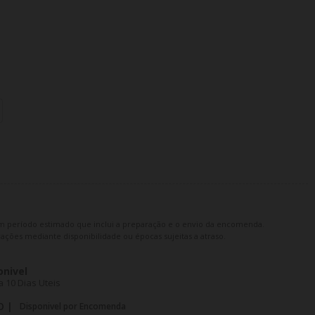
m período estimado que inclui a preparação e o envio da encomenda.
ações mediante disponibilidade ou épocas sujeitas a atraso.
onivel
 10 Dias Uteis
O |
Disponivel por Encomenda