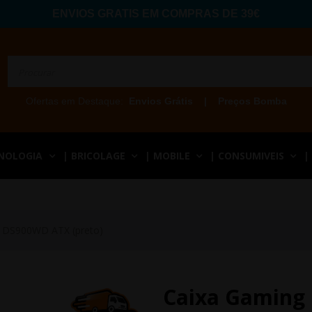
ENVIOS GRATIS EM COMPRAS DE 39€
Ofertas em Destaque:
Envios Grátis
|
Preços Bomba
CNOLOGIA
| BRICOLAGE
| MOBILE
| CONSUMIVEIS
|
h DS900WD ATX (preto)
Caixa Gaming