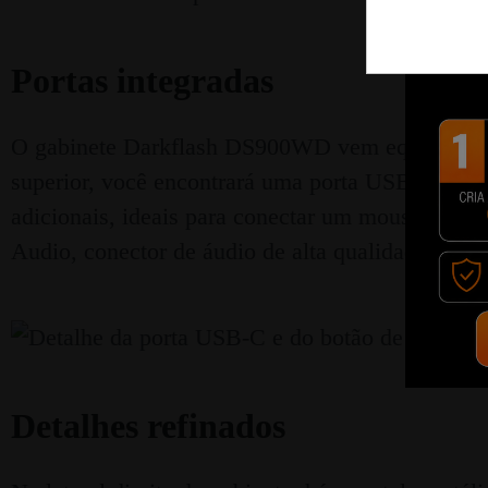
Portas integradas
O gabinete Darkflash DS900WD vem equipado com 
superior, você encontrará uma porta USB 3.0 (Un
adicionais, ideais para conectar um mouse, tecl
Audio, conector de áudio de alta qualidade) par
Detalhes refinados