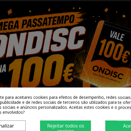
12 ventoinhas de 120 mm ou 2 ventoinhas de 140 
Isso permite a criação de um sistema de refrigeraç
inete possui uma grande tela de ventilação em aço
espaço.
 mm de comprimento e coolers de CPU de até 170 m
placas de expansão), permitindo expandir seu sist
-te para aceitares cookies para efeitos de desempenho, redes sociais 
publicidade e de redes sociais de terceiros são utilizados para te ofe
dade de estado sólido) e um HDD, oferecendo amp
s sociais e anúncios personalizados. Aceitas estes cookies e o proc
s envolvidos?
nalizar
Rejeitar todos os
Ace