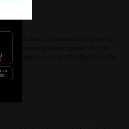
ando o uso diário do computador. No painel
cia de dados rápida) e duas portas USB 2.0
mbém uma entrada de áudio HD (High Definition
ticidade.