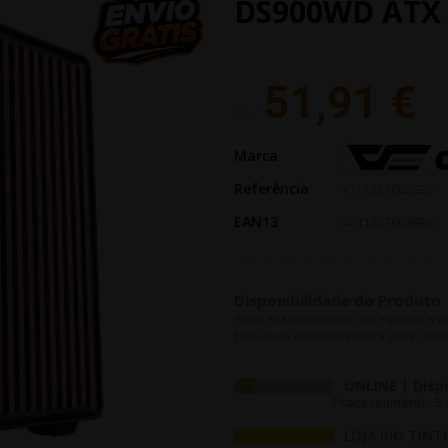
DS900WD ATX 
51,91 €
PVP:
Marca
Referência
4711527003936
EAN13
4711527003936
Disponibilidade do Produto
Prazo abaixo indicado corresponde a u
Este Prazo estimado poderá sofrer alter
ONLINE | Disp
Processamento: 5 a
LOJA RIO TINT