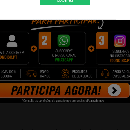
cookies
um conjunto das portas mais utilizadas, facilit
iversal Serial Bus 3.0, um conector de transferên
ado, fones de ouvido ou outros acessórios. Há ta
a conectar fones de ouvido e um microfone com pra