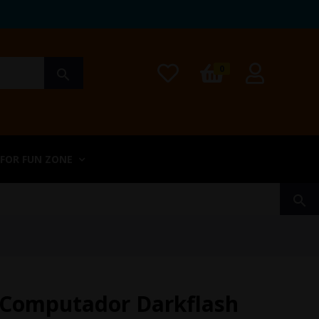
0
search
 FOR FUN ZONE
search
 Computador Darkflash