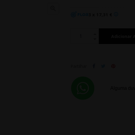

3 x 17,31 €
Adicionar 
Partilhar
Alguma duv