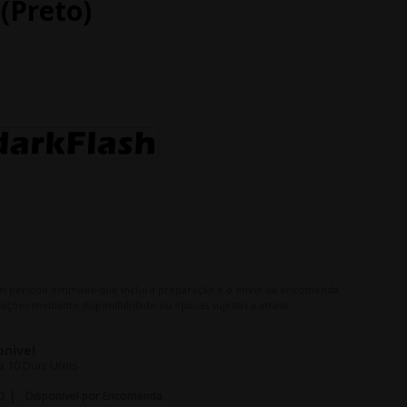
(preto)
m período estimado que inclui a preparação e o envio da encomenda.
ações mediante disponibilidade ou épocas sujeitas a atraso.
onivel
 10 Dias Uteis
O |
Disponivel por Encomenda