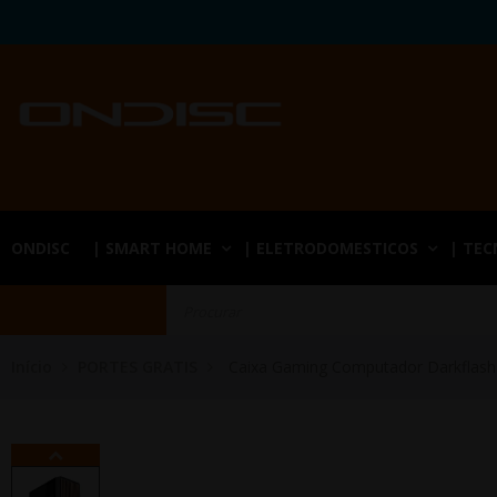
ONDISC
| SMART HOME
| ELETRODOMESTICOS
| TE
Início
PORTES GRATIS
Caixa Gaming Computador Darkflas