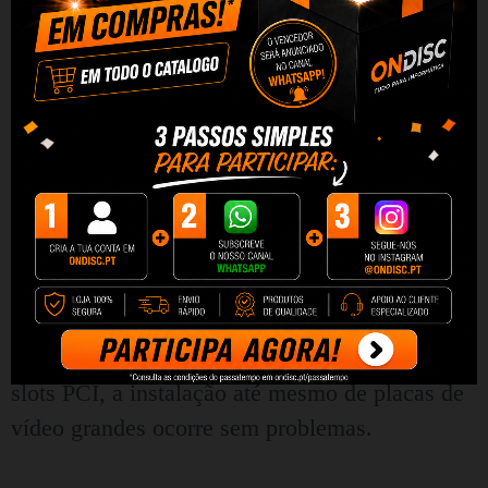
Compatibilidade e espaço para
componentes
O Darkflash TH285M suporta placas-mãe nos
formatos M-ATX e ITX, oferecendo grande
flexibilidade na montagem de um kit. O interior
foi projetado para acomodar componentes de
tamanho maior — a altura máxima do cooler da
CPU é de 160 mm e o comprimento da placa de
vídeo pode chegar a 415 mm. Graças aos cinco
slots PCI, a instalação até mesmo de placas de
vídeo grandes ocorre sem problemas.