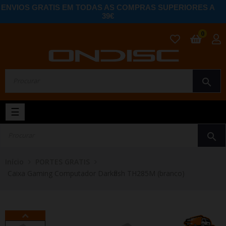
ENVIOS GRATIS EM TODAS AS COMPRAS SUPERIORES A
39€
0
search
Toggle
☰
navigation
search
Início
PORTES GRATIS
Caixa Gaming Computador Darkflash TH285M (branco)