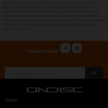
Iva incluído à taxa em vigor. Os preços e configurações estão sujeitos a
alterações sem aviso prévio. As imagens apresentadas podem não
corresponder as especificações descritas. A ONDISC declina qualquer
responsabilidade sobre eventuais erros nas descrições e/ou referências
dos produtos. As imagens apresentadas podem referenciar os produtos e
respectivos acessórios, tal facto não implica que estejam incluídos no
produto em questão.
Redes Sociais
ONDISC
