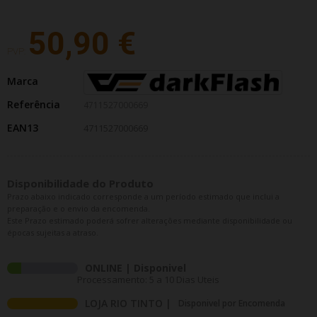
50,90 €
PVP:
Marca
Referência
4711527000669
EAN13
4711527000669
Disponibilidade do Produto
Prazo abaixo indicado corresponde a um período estimado que inclui a
preparação e o envio da encomenda.
Este Prazo estimado poderá sofrer alterações mediante disponibilidade ou
épocas sujeitas a atraso.
ONLINE | Disponivel
Processamento: 5 a 10 Dias Uteis
LOJA RIO TINTO |
Disponivel por Encomenda