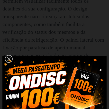
permitem visualizar facilmente todos os
detalhes da sua configuração. O design
transparente não só realça a estética dos
componentes, como também facilita a
verificação do status dos mesmos e da
eficiência da refrigeração. O painel lateral com
fixação por parafuso de aperto manual
proporciona acesso rápido ao interior do
gabinete. A partir de agora, seu espaço de
trabalho impressionará com seu design
futurista.