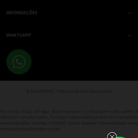
INFORMAÇÕES

WHATSAPP

@ 2024 ONDISC. Todos os direitos Reservados
IVA incluído à taxa em vigor. Todos os preços e configurações estão sujeitos a
alterações sem aviso prévio. As imagens apresentadas podem não corresponder
as especificações descritas. A ONDISC declina qualquer responsabilidade sobre
eventuais erros publicitados no site