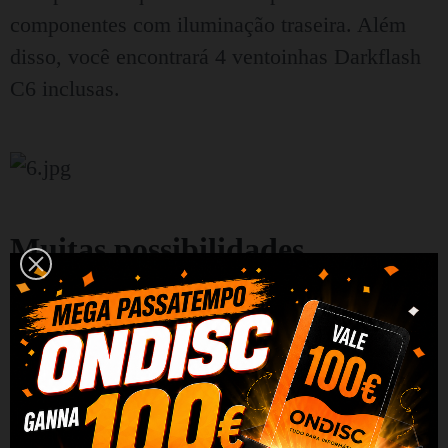
componentes com iluminação traseira. Além
disso, você encontrará 4 ventoinhas Darkflash
C6 inclusas.
Muitas possibilidades
O gabinete permite a instalação de placas-mãe
nos padrões ATX/M-ATX/ITX/E-ATX. Além
disso, possibilita a instalação de placas de
vídeo com até 340 mm de comprimento e
processadores com até 160 mm de altura.