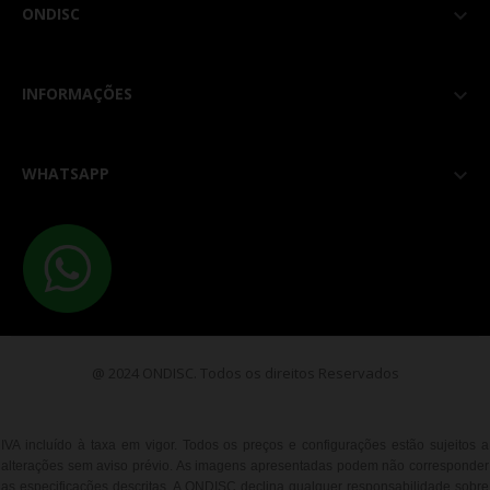
ONDISC

INFORMAÇÕES

WHATSAPP

@ 2024 ONDISC. Todos os direitos Reservados
IVA incluído à taxa em vigor. Todos os preços e configurações estão sujeitos a
alterações sem aviso prévio. As imagens apresentadas podem não corresponder
as especificações descritas. A ONDISC declina qualquer responsabilidade sobre