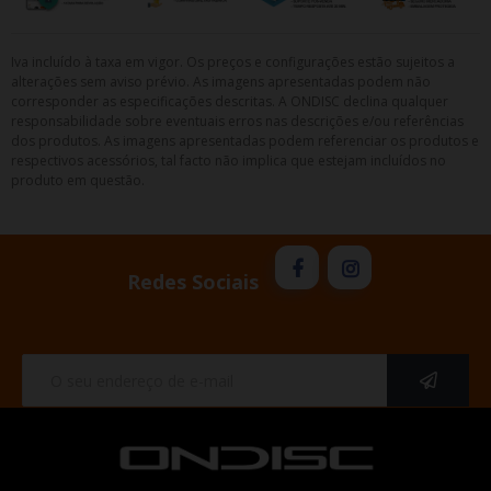
Iva incluído à taxa em vigor. Os preços e configurações estão sujeitos a
alterações sem aviso prévio. As imagens apresentadas podem não
corresponder as especificações descritas. A ONDISC declina qualquer
responsabilidade sobre eventuais erros nas descrições e/ou referências
dos produtos. As imagens apresentadas podem referenciar os produtos e
respectivos acessórios, tal facto não implica que estejam incluídos no
produto em questão.
Redes Sociais