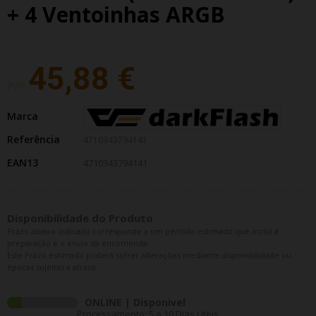
+ 4 Ventoinhas ARGB
45,88 €
PVP:
Marca
Referência
4710343794141
EAN13
4710343794141
Disponibilidade do Produto
Prazo abaixo indicado corresponde a um período estimado que inclui a
preparação e o envio da encomenda.
Este Prazo estimado poderá sofrer alterações mediante disponibilidade ou
épocas sujeitas a atraso.
ONLINE | Disponivel
Processamento: 5 a 10 Dias Uteis