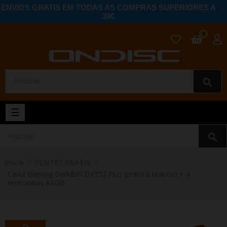
ENVIOS GRATIS EM TODAS AS COMPRAS SUPERIORES A
39€
0
search
Toggle
☰
navigation
search
Início
PORTES GRATIS
Caixa Gaming Darkflash DK352 Plus (preto e branco) + 4
ventoinhas ARGB