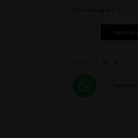

3 x 48,65 €
Adicionar 
Partilhar
Alguma duv