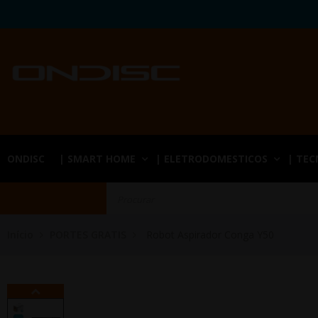
ONDISC
| SMART HOME
| ELETRODOMESTICOS
| TE
Início
PORTES GRATIS
Robot Aspirador Conga Y50