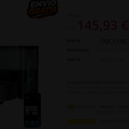
148,90 €
145,93 
PVP:
Marca
Referência
A01_EU01_114519
EAN13
8447420155798
Disponibilidade do Produto
Prazo abaixo indicado corresponde a u
Este Prazo estimado poderá sofrer alter
ONLINE | Disp
processamento via 
LOJA RIO TINT