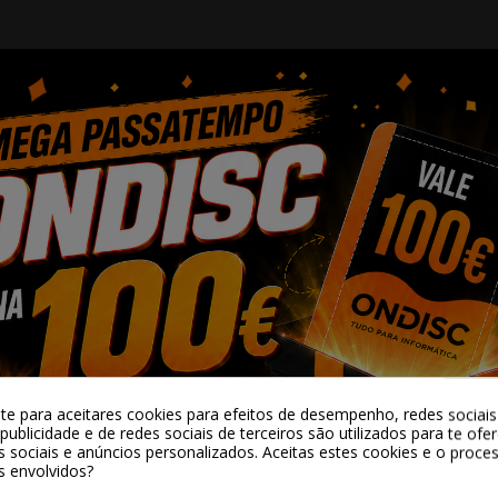
 sujidade sem esforço. 5000 Pa: potênci
todo o tipo de sujidade, deixando as su
m o pó e os alergénios. Base de autovaz
ém o pó e os alergénios sem os libertar 
 pelo de animais de estimação, manten
anutenção.
onomia*. Base de 3 L: o robot limpa r
-te para aceitares cookies para efeitos de desempenho, redes sociais 
graças ao esvaziamento automático do 
publicidade e de redes sociais de terceiros são utilizados para te ofe
s sociais e anúncios personalizados. Aceitas estes cookies e o proc
s envolvidos?
uma limpeza sem manutenção do depósito