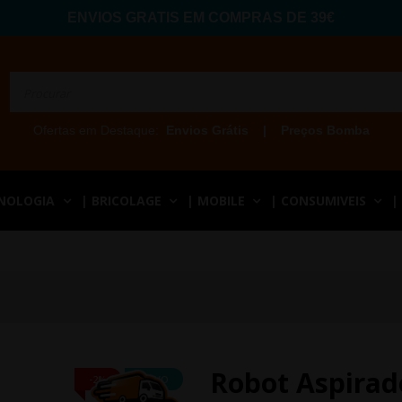
ENVIOS GRATIS EM COMPRAS DE 39€
Ofertas em Destaque:
Envios Grátis
|
Preços Bomba
CNOLOGIA
| BRICOLAGE
| MOBILE
| CONSUMIVEIS
|
Robot Aspirad
-2%
NOVO