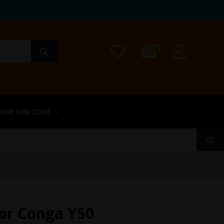
0
search
 FOR FUN ZONE
search
or Conga Y50