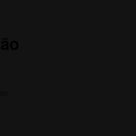
ão
to