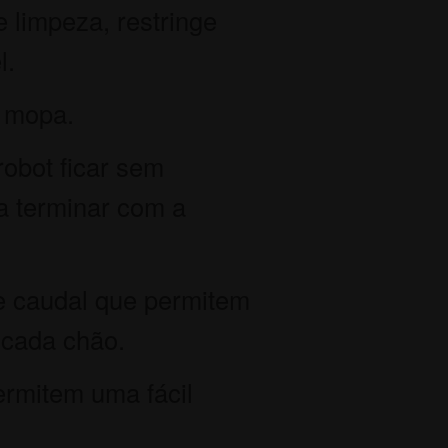
e limpeza, restringe
l.
a mopa.
robot ficar sem
a terminar com a
de caudal que permitem
 cada chão.
ermitem uma fácil