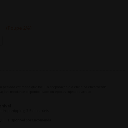
€
Poupe 2%
m período estimado que inclui a preparação e o envio da encomenda.
ações mediante disponibilidade ou épocas sujeitas a atraso.
onivel
dropshipping: 3-5 dias uteis
O |
Disponivel por Encomenda