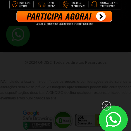
WHATSAPP

@ 2024 ONDISC. Todos os direitos Reservados
IVA incluído à taxa em vigor. Todos os preços e configurações estão sujeitos a
alterações sem aviso prévio. As imagens apresentadas podem não corresponder
as especificações descritas. A ONDISC declina qualquer responsabilidade sobre
eventuais erros publicitados no site