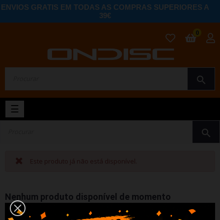
ENVIOS GRATIS EM TODAS AS COMPRAS SUPERIORES A
39€
0
search
Toggle
☰
navigation
search
Este produto já não está disponível.
Nenhum produto disponível de momento
Fique atento! Mais produtos serão mostrados aqui à medida que
forem sendo adicionados.