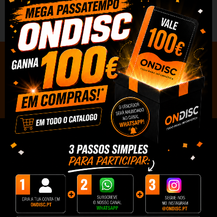


Redes Sociais
ONDISC

INFORMAÇÕES
