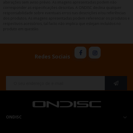
alterações sem aviso prévio. As imagens apresentadas podem não
corresponder as especificações descritas. A ONDISC declina qualquer
responsabilidade sobre eventuais erros nas descrições e/ou referências
dos produtos. As imagens apresentadas podem referenciar os produtos e
respectivos acessórios, tal facto não implica que estejam incluídos no
produto em questão.
Redes Sociais
ONDISC
