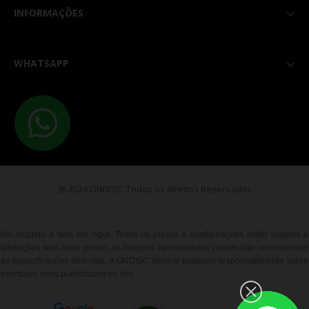
INFORMAÇÕES

WHATSAPP

@ 2024 ONDISC. Todos os direitos Reservados
IVA incluído à taxa em vigor. Todos os preços e configurações estão sujeitos a
alterações sem aviso prévio. As imagens apresentadas podem não corresponder
as especificações descritas. A ONDISC declina qualquer responsabilidade sobre
eventuais erros publicitados no site