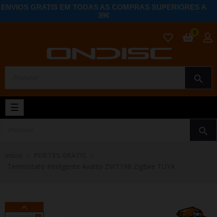
ENVIOS GRATIS EM TODAS AS COMPRAS SUPERIORES A
39€
0
search
Toggle
☰
navigation
search
Início
PORTES GRATIS
Termostato Inteligente Avatto ZWT198 ZigBee TUYA