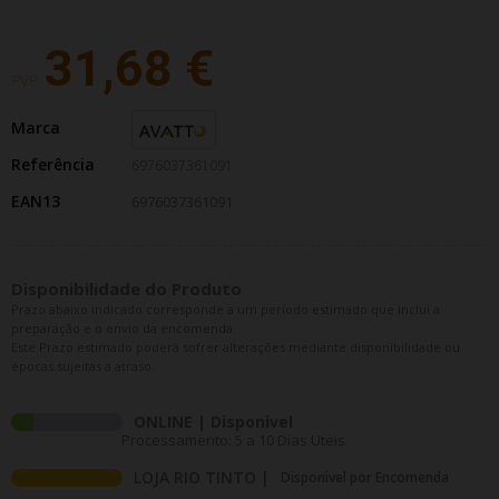
31,68 €
PVP:
Marca
Referência
6976037361091
EAN13
6976037361091
Disponibilidade do Produto
Prazo abaixo indicado corresponde a um período estimado que inclui a
preparação e o envio da encomenda.
Este Prazo estimado poderá sofrer alterações mediante disponibilidade ou
épocas sujeitas a atraso.
ONLINE | Disponivel
Processamento: 5 a 10 Dias Uteis
LOJA RIO TINTO |
Disponivel por Encomenda