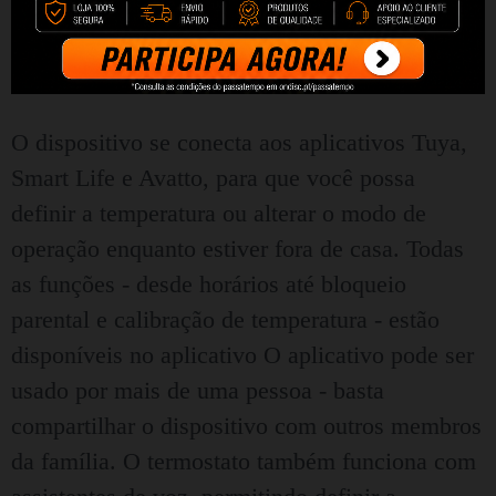
Controle remoto
O dispositivo se conecta aos aplicativos Tuya,
Smart Life e Avatto, para que você possa
definir a temperatura ou alterar o modo de
operação enquanto estiver fora de casa. Todas
as funções - desde horários até bloqueio
parental e calibração de temperatura - estão
disponíveis no aplicativo O aplicativo pode ser
usado por mais de uma pessoa - basta
compartilhar o dispositivo com outros membros
da família. O termostato também funciona com