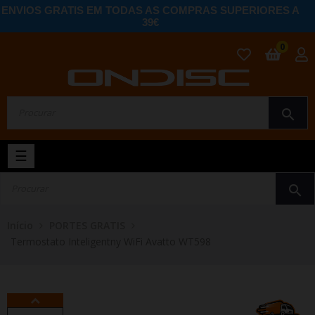
ENVIOS GRATIS EM TODAS AS COMPRAS SUPERIORES A
39€
0
search
Toggle
☰
navigation
search
Início
PORTES GRATIS
Termostato Inteligentny WiFi Avatto WT598