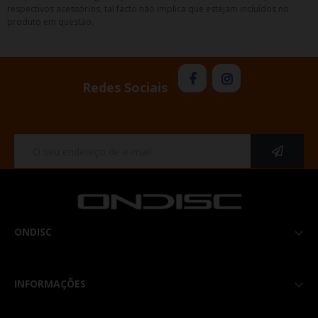
respectivos acessórios, tal facto não implica que estejam incluídos no
produto em questão.
Redes Sociais
ONDISC

INFORMAÇÕES
