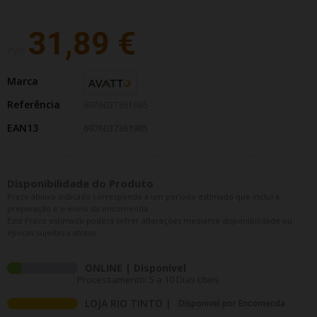
31,89 €
PVP:
Marca
Referência
6976037361985
EAN13
6976037361985
Disponibilidade do Produto
Prazo abaixo indicado corresponde a um período estimado que inclui a
preparação e o envio da encomenda.
Este Prazo estimado poderá sofrer alterações mediante disponibilidade ou
épocas sujeitas a atraso.
ONLINE | Disponivel
Processamento: 5 a 10 Dias Uteis
LOJA RIO TINTO |
Disponivel por Encomenda