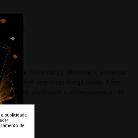
 (Realidade Aumentada), oferecendo, ao mesmo
confortável sem sentir fadiga ocular. Além
o dispositivo, eliminando o embaçamento ou as
e publicidade.
recer
essamento de