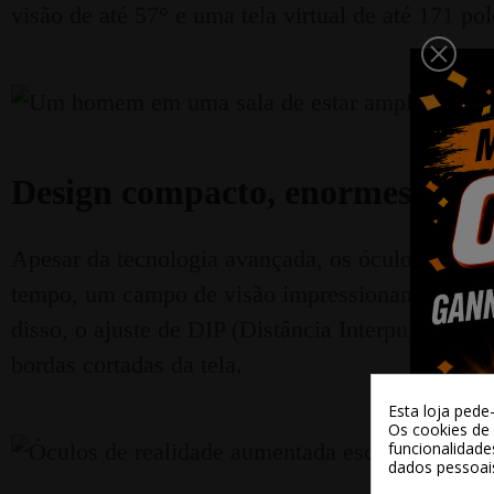
visão de até 57° e uma tela virtual de até 171 po
Design compacto, enormes possi
Apesar da tecnologia avançada, os óculos são 
tempo, um campo de visão impressionante. Como 
disso, o ajuste de DIP (Distância Interpupilar) 
bordas cortadas da tela.
Esta loja pede
Os cookies de 
funcionalidade
dados pessoai