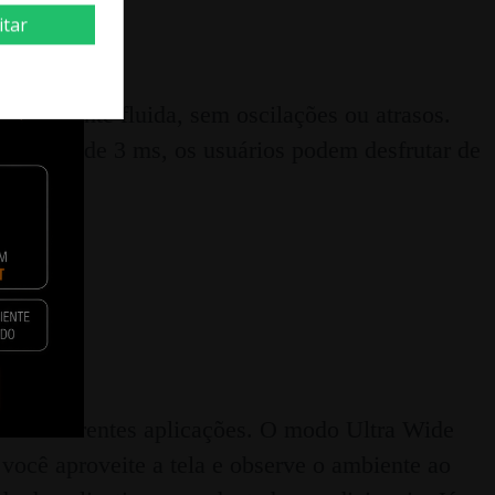
itar
tremamente fluida, sem oscilações ou atrasos.
magem) de 3 ms, os usuários podem desfrutar de
ara diferentes aplicações. O modo Ultra Wide
você aproveite a tela e observe o ambiente ao