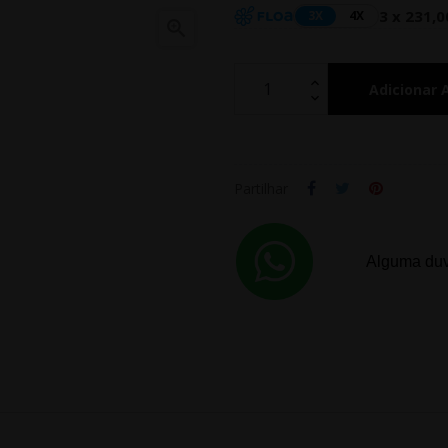
3 x 231,0
3X
4X

Adicionar 
Partilhar
Alguma duv