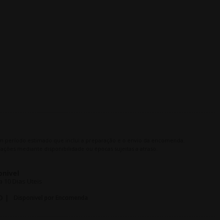
m período estimado que inclui a preparação e o envio da encomenda.
ações mediante disponibilidade ou épocas sujeitas a atraso.
onivel
 10 Dias Uteis
O |
Disponivel por Encomenda