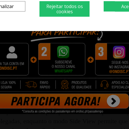
nalizar
Rejeitar todos os
Ace
agem
cookies
mos de estabilização proprietários, a imagem é ex
on, o tempo entre o movimento e a exibição da i
 de realidade aumentada realista.
s às suas necessidades
ão inovadores para personalizar a experiência p
olegadas, enquanto o modo Side View permite que 