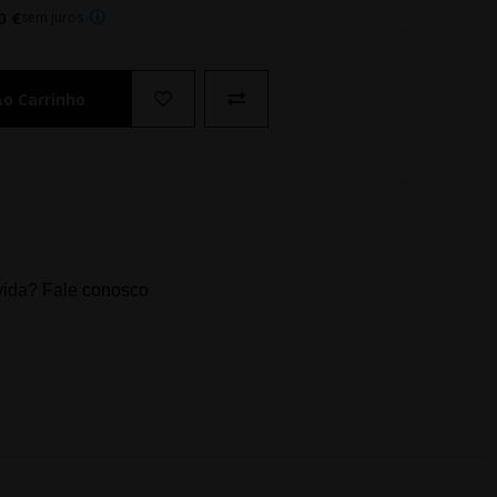
0 €
sem juros
Ao Carrinho
ida? Fale conosco