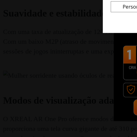
Perso
Suavidade e estabilidade da im
Com uma taxa de atualização de 120 Hz e algorit
Com um baixo M2P (atraso de movimento para fót
sessões de jogos ininterruptas e uma experiência
Modos de visualização adaptado
O XREAL AR One Pro oferece modos de visualizaç
proporciona uma tela curva gigante de até 310 p