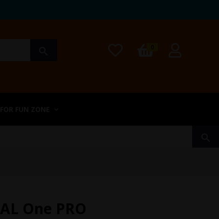
0
search
 FOR FUN ZONE
search
EAL One PRO