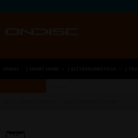
ONDISC
| SMART HOME
| ELETRODOMESTICOS
| TE
Início
PORTES GRATIS
Oculos AR XREAL One PRO