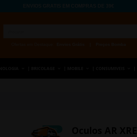
ENVIOS GRATIS EM COMPRAS DE 39€
Ofertas em Destaque:
Envios Grátis
|
Preços Bomba
CNOLOGIA
| BRICOLAGE
| MOBILE
| CONSUMIVEIS
|
Oculos AR XR
NOVO