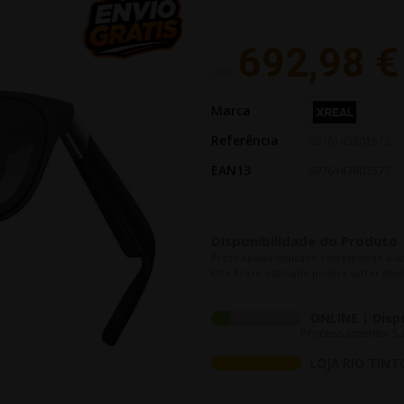
692,98 €
PVP:
Marca
Referência
6976143801573
EAN13
6976143801573
Disponibilidade do Produto
Prazo abaixo indicado corresponde a u
Este Prazo estimado poderá sofrer alter
ONLINE | Disp
Processamento: 5 a
LOJA RIO TINT