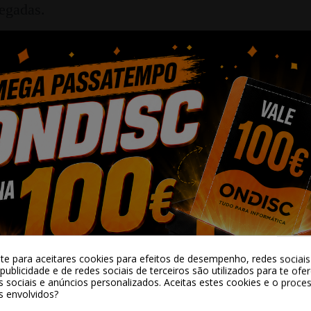
legadas.
bilidades
até 40% menores do que as soluções padrão de RA
resultado, os usuários podem desfrutar de um uso 
de 57 a 66 mm permite a personalização perfeita d
-te para aceitares cookies para efeitos de desempenho, redes sociais 
publicidade e de redes sociais de terceiros são utilizados para te ofe
s sociais e anúncios personalizados. Aceitas estes cookies e o proc
s envolvidos?