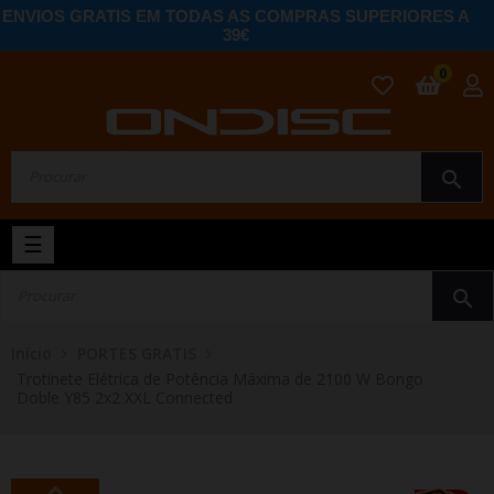
ENVIOS GRATIS EM TODAS AS COMPRAS SUPERIORES A
39€
0
search
Toggle
☰
navigation
search
Início
PORTES GRATIS
Trotinete Elétrica de Potência Máxima de 2100 W Bongo
Doble Y85 2x2 XXL Connected