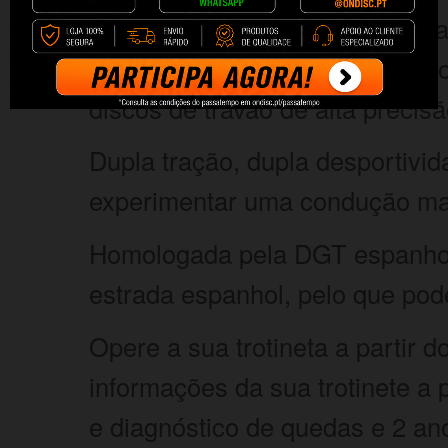
Travar com segurança e facili
sempre com a máxima proteção,
discos de travão de alta precis
Dupla tração, dupla desportivid
experimentar uma condução mai
Homologada pela DGT espanhola
estrada espanhol, pelo que pod
Opere a sua trotineta a partir 
informações da sua trotinete a 
e diagnóstico de quedas e 2 ano