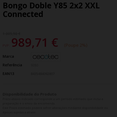
Bongo Doble Y85 2x2 XXL
Connected
1 009,90 €
989,71 €
Poupe 2%
PVP:
Marca
Referência
9280
EAN13
8435484092807
Disponibilidade do Produto
Prazo abaixo indicado corresponde a um período estimado que inclui a
preparação e o envio da encomenda.
Este Prazo estimado poderá sofrer alterações mediante disponibilidade ou
épocas sujeitas a atraso.