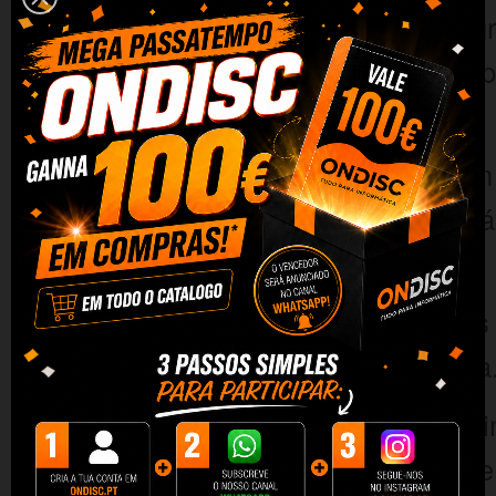
Supera inclinações até 20 %: g
patenteada S-Driving System, 
perder velocidade.
Percorra longas distâncias com 
proporciona uma autonomia máx
distâncias sem dificuldade.
Conforto e estabilidade: graça
terreno sem qualquer problema
Maneabilidade e aderência ópti
ultrapassará qualquer desafio