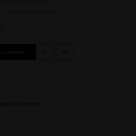
dropshipping: 3-5 dias uteis
O |
Disponivel por Encomenda
Ao Carrinho
ida? Fale conosco