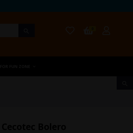
0
search
 FOR FUN ZONE
search
 Cecotec Bolero