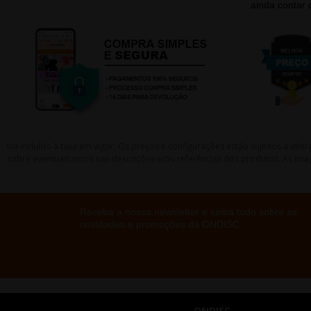
ainda contar
Iva incluído à taxa em vigor. Os preços e configurações estão sujeitos a a
sobre eventuais erros nas descrições e/ou referências dos produtos. As ima
Receba a nossa newsletter e saiba tudo sobre as
novidades e promoções da ONDISC
ONDISC