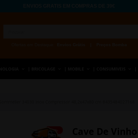
ENVIOS GRATIS EM COMPRAS DE 39€
Ofertas em Destaque:
Envios Grátis
|
Preços Bomba
CNOLOGIA
| BRICOLAGE
| MOBILE
| CONSUMIVEIS
|
dSommelier 34030 Inox Compressor 48,2x47x80 cm 8435484027168
Cave De Vinho
-2%