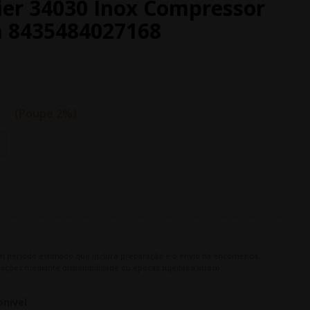
er 34030 Inox Compressor
m 8435484027168
€
Poupe 2%
m período estimado que inclui a preparação e o envio da encomenda.
ações mediante disponibilidade ou épocas sujeitas a atraso.
onivel