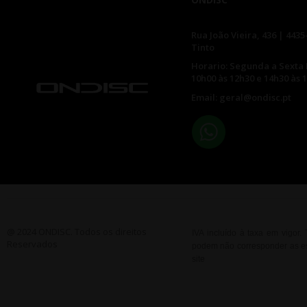
Rua João Vieira, 436 | 4435
Tinto
Horario: Segunda a Sexta 
10h00 às 12h30 e 14h30 às 
Email: geral@ondisc.pt
@ 2024 ONDISC. Todos os direitos
IVA incluído à taxa em vigor
Reservados
podem não corresponder as esp
site