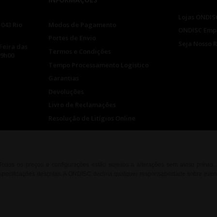
Lojas ONDIS
-043 Rio
Modos de Pagamento
ONDISC Emp
Portes de Envio
Seja Nosso 
Feira das
Termos e Condições
19h00
Tempo Processamento Logistico
Garantias
Devoluções
Livro de Reclamações
Resolução de Litígios Online
. Todos os preços e configurações estão sujeitos a alterações sem aviso prévio
ecificações descritas. A ONDISC declina qualquer responsabilidade sobre event