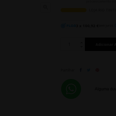
processamento via 

LOJA RIO TINT
3 x 100,92 €
sem juros
Adicionar 
Partilhar
Alguma duv