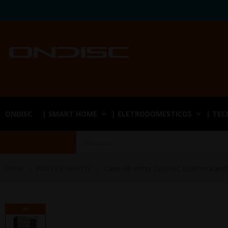
ONDISC
| SMART HOME
| ELETRODOMESTICOS
| TE
Início
PORTES GRATIS
Cave de vinho Cecotec Bolero Gran