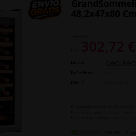
GrandSommeli
48,2x47x80 C
308,90 €
302,72 
PVP:
Marca
Referência
02716
EAN13
8435484027168
Disponibilidade do Produto
Prazo abaixo indicado corresponde a u
Este Prazo estimado poderá sofrer alter
ONLINE | Disp