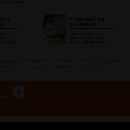
que a recebe.
s especificações descritas. A ONDISC declina qualquer responsabilidade
l facto não implica que estejam incluídos no produto em questão.
iais