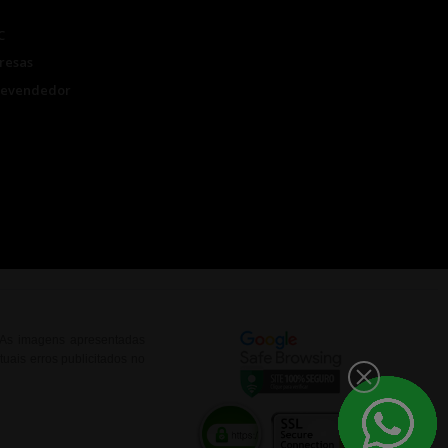
C
resas
Revendedor
. As imagens apresentadas
uais erros publicitados no