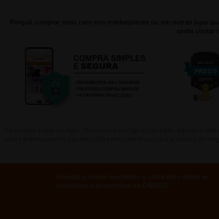
Porquê comprar mais caro nos marketplaces ou em outras lojas 
ainda contar
Iva incluído à taxa em vigor. Os preços e configurações estão sujeitos a a
sobre eventuais erros nas descrições e/ou referências dos produtos. As ima
Receba a nossa newsletter e saiba tudo sobre as
novidades e promoções da ONDISC