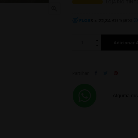
LOJA RIO TINT

3 x 22,84 €
sem juros
Adicionar 
Partilhar
Alguma duv