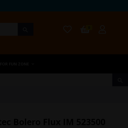
0
search
 FOR FUN ZONE
search
tec Bolero Flux IM 523500