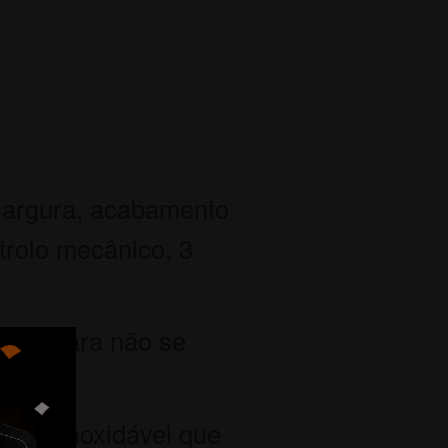
 largura, acabamento
trolo mecânico, 3
deal para não se
aço inoxidável que