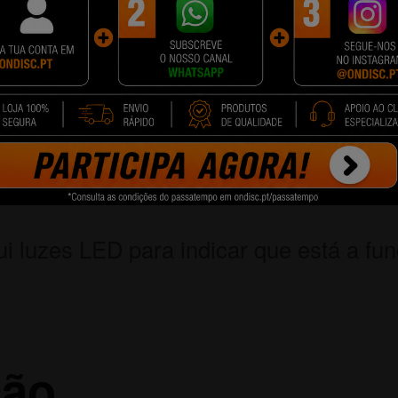
a: controle e regule a potência de aspi
 suas necessidades e gostos.
ui dois filtros de carvão de Ø132, idea
.
as: o exaustor contém um filtro de gord
i luzes LED para indicar que está a fun
ão