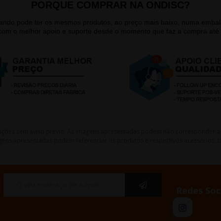
PORQUE COMPRAR NA ONDISC?
quando pode ter os mesmos produtos, ao preço mais baixo, numa emb
 com o melhor apoio e suporte desde o momento que faz a compra até 
lterações sem aviso prévio. As imagens apresentadas podem não corresponder a
gens apresentadas podem referenciar os produtos e respectivos acessórios, ta
Redes Soc