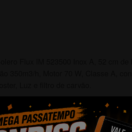
Bolero Flux IM 523500 Inox A, 52 cm de
ção 350m3/h, Motor 70 W, Classe A, con
ster, Luz e filtro de carvão.
ustor tem 52 cm de largura, o tamanho i
.
oxidável: exaustor com acabamento em 