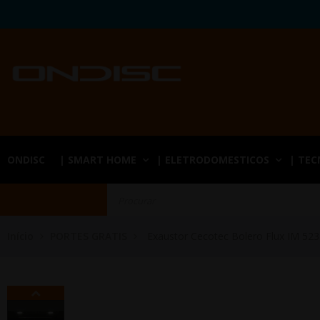
ONDISC
| SMART HOME
| ELETRODOMESTICOS
| TE
Início
PORTES GRATIS
Exaustor Cecotec Bolero Flux IM 52