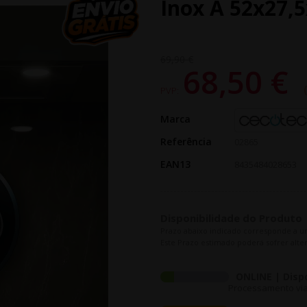
Inox A 52x27,
69,90 €
68,50 €
PVP:
Marca
Referência
02865
EAN13
8435484028653
Disponibilidade do Produto
Prazo abaixo indicado corresponde a u
Este Prazo estimado poderá sofrer alter
ONLINE | Disp
Processamento via 