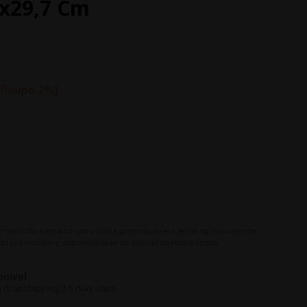
5x29,7 Cm
Poupe 2%
m período estimado que inclui a preparação e o envio da encomenda.
ações mediante disponibilidade ou épocas sujeitas a atraso.
onivel
dropshipping:3-5 dias uteis