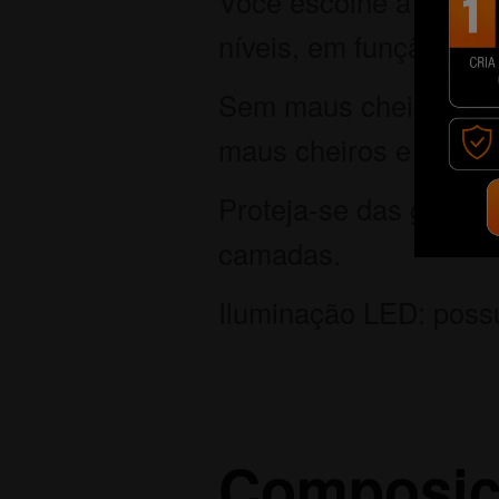
Você escolhe a potênci
níveis, em função das
Sem maus cheiros: poss
maus cheiros e o fumo
Proteja-se das gordur
camadas.
Iluminação LED: possu
Composiç