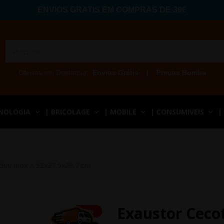
ENVIOS GRATIS EM COMPRAS DE 39€
Ofertas em Destaque:
Envios Grátis
|
Preços Bomba
CNOLOGIA
| BRICOLAGE
| MOBILE
| CONSUMIVEIS
|
3500 Inox A 52x27,5x29,7 cm
Exaustor Ceco
-2%