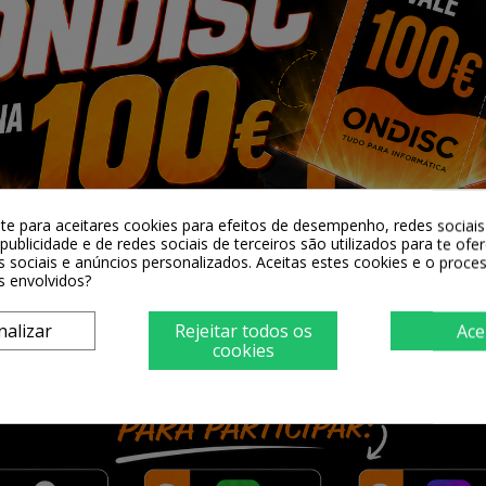
tente e dura.
 de 350 m3/h: esqueça o fumo graças à
3/h.
tudo: a potência do motor de 70 W é ide
 cozinha.
-te para aceitares cookies para efeitos de desempenho, redes sociais 
publicidade e de redes sociais de terceiros são utilizados para te ofe
s sociais e anúncios personalizados. Aceitas estes cookies e o proc
ção: graças à sua etiqueta energética d
s envolvidos?
nalizar
Rejeitar todos os
Ace
cookies
lecione manualmente as diferentes funç