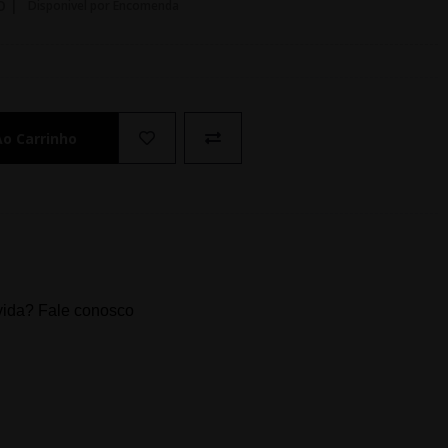
O |
Disponivel por Encomenda
Ao Carrinho
ida? Fale conosco