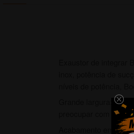
Exaustor de integrar 
inox, potência de suc
níveis de potência, Boo
Grande largura: o exa
preocupar com o fumo
Acabamento em aço in