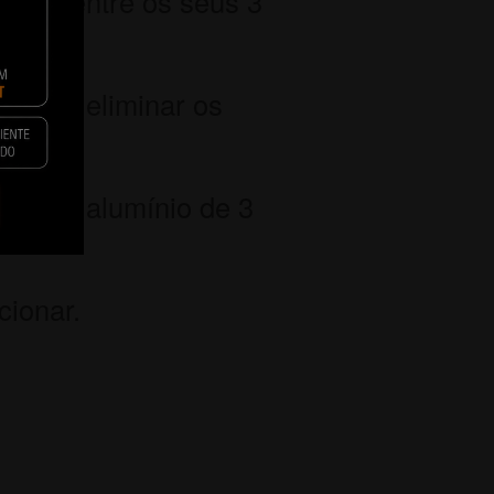
ração entre os seus 3
l para eliminar os
uras de alumínio de 3
cionar.