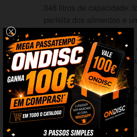
348 litros de capacidade: 
perfeita dos alimentos e um
Compressor Inverter Plus:
inteligente, com a máxima 
consumo. Além disso, é mui
os motores convencionais.
Total No Frost: O sistema 
dos compartimentos, o que
descongelação e melhora a 
Multi Airflow: distribui o 