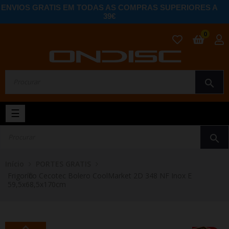
ENVIOS GRATIS EM TODAS AS COMPRAS SUPERIORES A
39€
0
search
Toggle
☰
navigation
search
Início
PORTES GRATIS
Frigorífico Cecotec Bolero CoolMarket 2D 348 NF Inox E
59,5x68,5x170cm