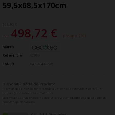
59,5x68,5x170cm
508,90 €
498,72 €
Poupe 2%
PVP:
Marca
Referência
02070
EAN13
8435484020701
Disponibilidade do Produto
Prazo abaixo indicado corresponde a um período estimado que inclui a
preparação e o envio da encomenda.
Este Prazo estimado poderá sofrer alterações mediante disponibilidade ou
épocas sujeitas a atraso.
ONLINE | Disponivel