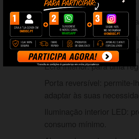
o compartimento e manter 
Fast Cooling: arrefece os 
Classe energética E: con
requisitos actuais de poup
Ecrã interior: para uma re
Porta reversível: permite-l
adaptar às suas necessida
Iluminação interior LED: 
consumo mínimo.