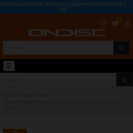
ENVIOS GRATIS EM TODAS AS COMPRAS SUPERIORES A
39€
0
search
Toggle
☰
navigation
search
Início
SMART HOME
Sensor Inteligente de Abertura de Porta e Janela WiFi Avatto
DS10