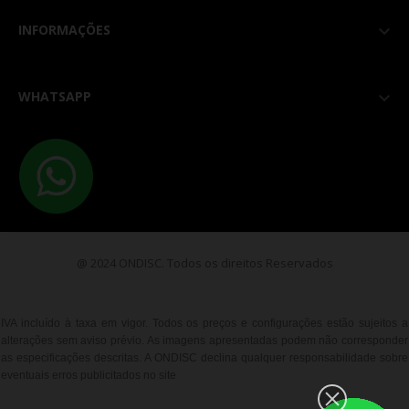
INFORMAÇÕES

WHATSAPP

@ 2024 ONDISC. Todos os direitos Reservados
IVA incluído à taxa em vigor. Todos os preços e configurações estão sujeitos a
alterações sem aviso prévio. As imagens apresentadas podem não corresponder
as especificações descritas. A ONDISC declina qualquer responsabilidade sobre
eventuais erros publicitados no site