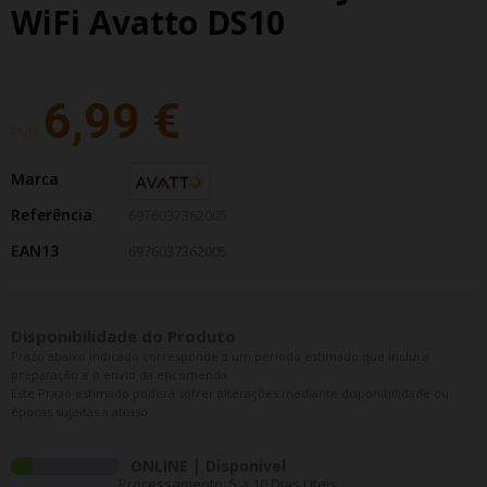
WiFi Avatto DS10
6,99 €
PVP:
Marca
Referência
6976037362005
EAN13
6976037362005
Disponibilidade do Produto
Prazo abaixo indicado corresponde a um período estimado que inclui a
preparação e o envio da encomenda.
Este Prazo estimado poderá sofrer alterações mediante disponibilidade ou
épocas sujeitas a atraso.
ONLINE | Disponivel
Processamento: 5 a 10 Dias Uteis