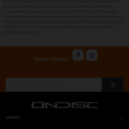
Iva incluído à taxa em vigor. Os preços e configurações estão sujeitos a
alterações sem aviso prévio. As imagens apresentadas podem não
corresponder as especificações descritas. A ONDISC declina qualquer
responsabilidade sobre eventuais erros nas descrições e/ou referências
dos produtos. As imagens apresentadas podem referenciar os produtos e
respectivos acessórios, tal facto não implica que estejam incluídos no
produto em questão.
Redes Sociais
ONDISC
