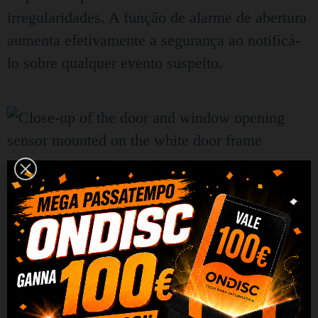
irregularidades. A função de alarme de abertura
aumenta efetivamente a segurança ao notificá-
lo sobre qualquer evento suspeito.
Automação inteligente e
integração de casa inteligente
O Avatto DS10 suporta Smart Linkage,
permitindo criar cenas automáticas com outros
dispositivos domésticos inteligentes - como