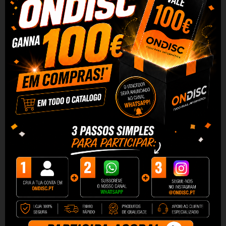
Relógio inteligente COLMI L28
Relógio inteligente COLMI L28
(prateado-roxo +...
(silicone preto +...
41,91 €
39,90 €
+ Adicionar
+ Adicionar
Relógio inteligente Colmi V75
Relógio inteligente COLMI L28
(preto)
(Dourado +...