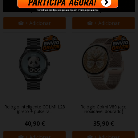
41,91 €
40,90 €
+ Adicionar
+ Adicionar
Relógio inteligente COLMI L28
Relógio Colmi V89 (aço
(preto + pulseira...
inoxidável dourado)
40,90 €
35,90 €
+ Adicionar
+ Adicionar