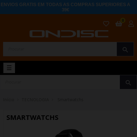
ENVIOS GRATIS EM TODAS AS COMPRAS SUPERIORES A
39€
0
search
Toggle
☰
navigation
search
Início
TECNOLOGIA
Smartwatchs
SMARTWATCHS