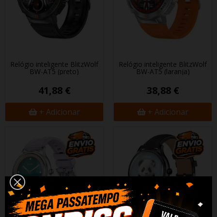
Relógio inteligente BlitzWolf
Relógio inteligente BlitzWolf
BW-AT5 (preto)
BW-AT5 (laranja)
41,88 €
38,88 €
+ Adicionar
+ Adicionar