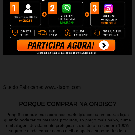
Design: Links
Compatibilidade: Xiaomi Mi Band 4
Material: Metal
Gênero: unissex
Disponível em várias cores
* Xiaomi Mi Band 4 não incluído.
Site do Fabricante:
www.xiaomi.com
PORQUE COMPRAR NA ONDISC?
Porquê comprar mais caro nos marketplaces ou em outras lojas
quando pode ter os mesmos produtos, ao preço mais baixo, numa
embalagem devidamente protegida, fazendo uma compra 100%
segura e ainda contar com o melhor apoio e suporte desde o