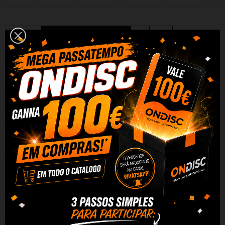
Adicionar Ao Carrinho
Partilhar
Alguma duvida? Fale conosco
DESCRIÇÃO
DADOS DO PRODUTO
REVIEWS
Especificações: