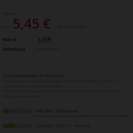
10,90 €
5,45 €
Poupe 50%
PVP:
Marca
Referência
PULMI4LINKPA
Disponibilidade do Produto
Prazo abaixo indicado corresponde a um período estimado que inclui a
preparação e o envio da encomenda.
Este Prazo estimado poderá sofrer alterações mediante disponibilidade ou
épocas sujeitas a atraso.
ONLINE | Disponivel
Tempo Processamento Logístico para Envio: Imediato
LOJA RIO TINTO |
Em stock