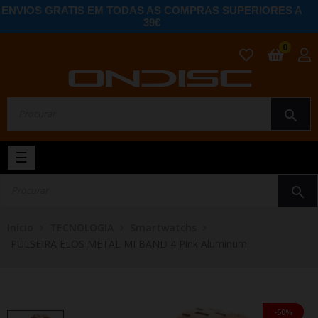
ENVIOS GRATIS EM TODAS AS COMPRAS SUPERIORES A
39€
0
search
Toggle
☰
navigation
search
Início
TECNOLOGIA
Smartwatchs
PULSEIRA ELOS METAL MI BAND 4 Pink Aluminum
-50%