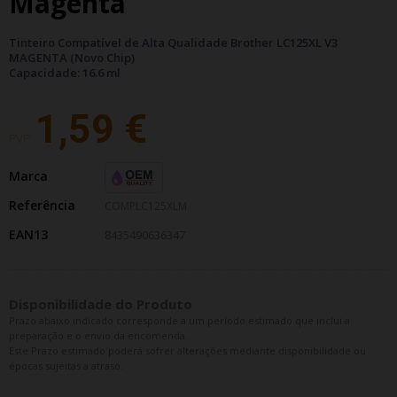
Magenta
Tinteiro Compatível de Alta Qualidade Brother LC125XL V3
MAGENTA (Novo Chip)
Capacidade: 16.6 ml
1,59 €
PVP:
Marca
Referência
COMPLC125XLM
EAN13
8435490636347
Disponibilidade do Produto
Prazo abaixo indicado corresponde a um período estimado que inclui a
preparação e o envio da encomenda.
Este Prazo estimado poderá sofrer alterações mediante disponibilidade ou
épocas sujeitas a atraso.