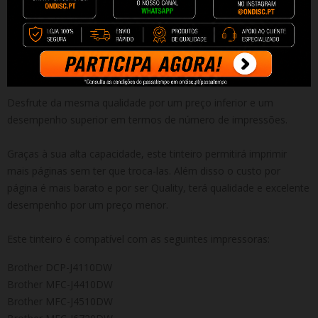
Tinteiro Compatível de Alta Qualidade Brother LC125XL V3
MAGENTA (Novo Chip)
Capacidade: 16.6 ml
Desfrute da mesma qualidade por um preço inferior e um
desempenho superior em termos de número de impressões.
Graças à sua alta capacidade, este tinteiro permitirá imprimir
mais páginas sem ter que troca-las. Além disso o custo por
página é mais barato e por ser Quality, terá qualidade e excelente
desempenho por um preço menor.
Este tinteiro é compatível com as seguintes impressoras:
Brother DCP-J4110DW
Brother MFC-J4410DW
Brother MFC-J4510DW