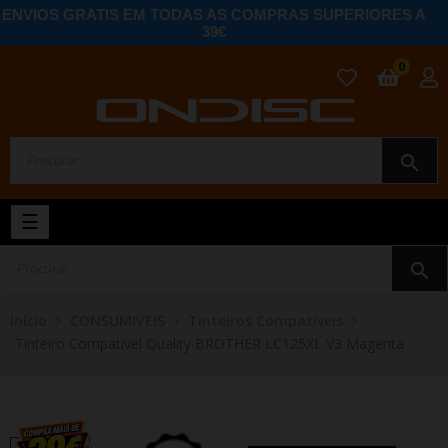
ENVIOS GRATIS EM TODAS AS COMPRAS SUPERIORES A
39€
0
search
Toggle
☰
navigation
search
Início
CONSUMIVEIS
Tinteiros Compativeis
Tinteiro Compativel Quality BROTHER LC125XL V3 Magenta