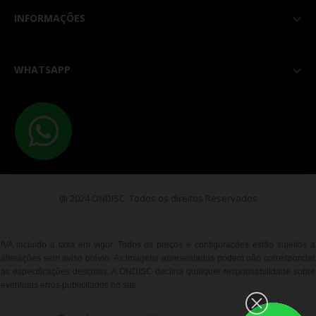
INFORMAÇÕES

WHATSAPP

@ 2024 ONDISC. Todos os direitos Reservados
IVA incluído à taxa em vigor. Todos os preços e configurações estão sujeitos a
alterações sem aviso prévio. As imagens apresentadas podem não corresponder
as especificações descritas. A ONDISC declina qualquer responsabilidade sobre
eventuais erros publicitados no site