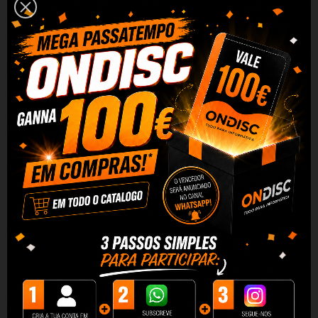
Tinteiro Compativel Quality
Tinteiro Compativel Quality
BROTHER LC127XL V3...
BROTHER LC125XL V3...
1,90 €
1,59 €
+ Adicionar
+ Adicionar
DESCRIÇÃO
DADOS DO PRODUTO
REVIEWS