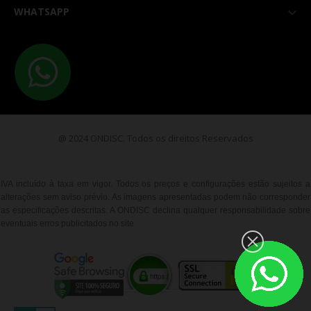
WHATSAPP

@ 2024 ONDISC. Todos os direitos Reservados
IVA incluído à taxa em vigor. Todos os preços e configurações estão sujeitos a
alterações sem aviso prévio. As imagens apresentadas podem não corresponder
as especificações descritas. A ONDISC declina qualquer responsabilidade sobre
eventuais erros publicitados no site
__