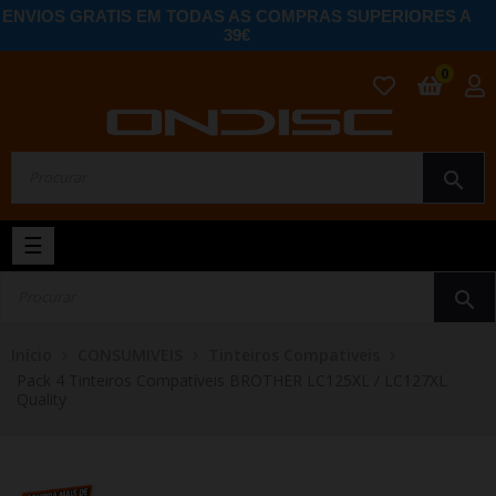
ENVIOS GRATIS EM TODAS AS COMPRAS SUPERIORES A
39€
0
search
Toggle
☰
navigation
search
Início
CONSUMIVEIS
Tinteiros Compativeis
Pack 4 Tinteiros Compatíveis BROTHER LC125XL / LC127XL
Quality