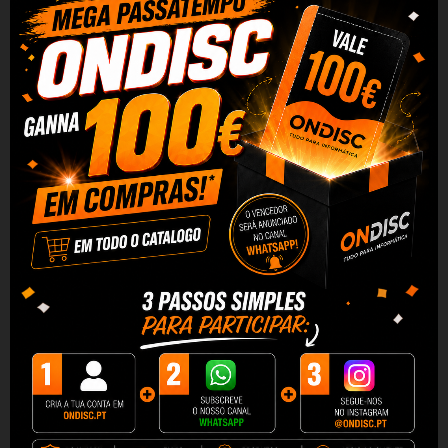
Tinteiro Compativel Quality
Tinteiro Compativel Quality
BROTHER LC127XL V3...
BROTHER LC125XL V3...
1,90 €
1,59 €
+ Adicionar
+ Adicionar
DESCRIÇÃO
DADOS DO PRODUTO
REVIEWS
Pack de 4 Tinteiros Compativeis Brother