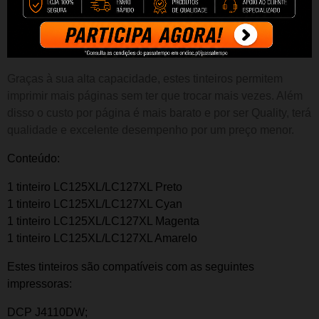
LC125XL/LC127XL
Desfrute da mesma qualidade por um preço inferior e um
desempenho superior em termos de número de impressões.
Graças à sua alta capacidade, estes tinteiros permitem
imprimir mais páginas sem ter que troc
ar mais vezes
. Além
disso o custo por página é mais barato e por ser Quality, terá
qualidade e excelente desempenho por um preço menor.
Conteúdo:
1 tinteiro LC125XL/LC127XL Preto
1 tinteiro LC125XL/LC127XL Cyan
1 tinteiro LC125XL/LC127XL Magenta
1 tinteiro LC125XL/LC127XL Amarelo
Estes tinteiros são compatíveis com as seguintes
impressoras:
DCP J4110DW;