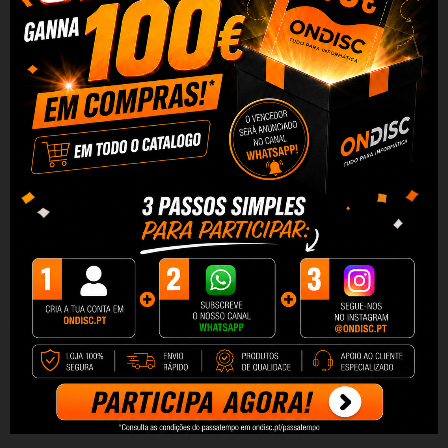
Tinteiro Compativel Quality
Tinteiro Compativel Quality
EPSON T0541 Photo...
EPSON T0542 Cyan
1,99 €
1,99 €
+ Adicionar
+ Adicionar
DESCRIÇÃO
DADOS DO PRODUTO
REVIEWS