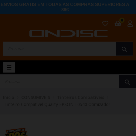
ENVIOS GRATIS EM TODAS AS COMPRAS SUPERIORES A
39€
0
search
Toggle
☰
navigation
search
Início
CONSUMIVEIS
Tinteiros Compativeis
Tinteiro Compativel Quality EPSON T0540 Otimizador