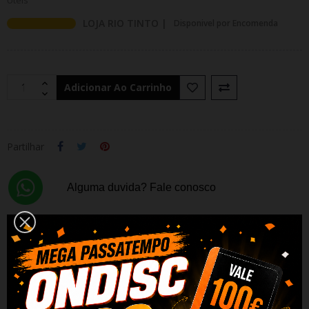
Uteis
LOJA RIO TINTO |
Disponivel por Encomenda
Adicionar Ao Carrinho
Partilhar
Alguma duvida? Fale conosco
PRODUTOS RELACIONADOS