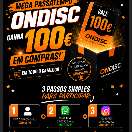
Tinteiro Compativel Quality
Tinteiro Compativel Quality
EPSON T0540 Otimizador
EPSON T0542 Cyan
1,99 €
1,99 €
+ Adicionar
+ Adicionar
DESCRIÇÃO
DADOS DO PRODUTO
REVIEWS