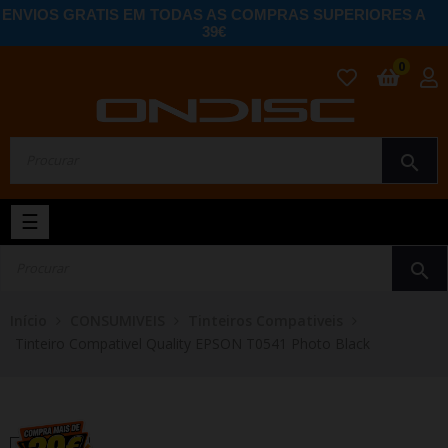
ENVIOS GRATIS EM TODAS AS COMPRAS SUPERIORES A
39€
0
search
Toggle
☰
navigation
search
Início
CONSUMIVEIS
Tinteiros Compativeis
Tinteiro Compativel Quality EPSON T0541 Photo Black