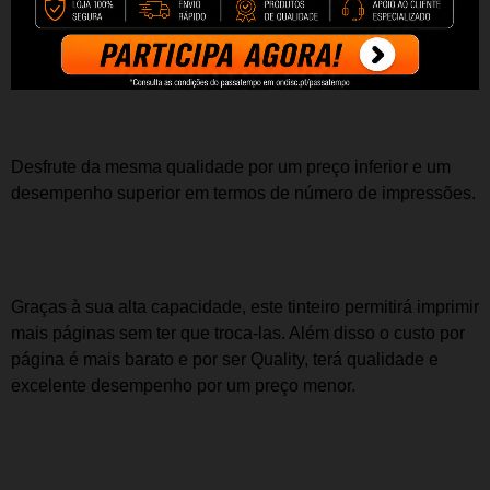
Tinteiro Compatível de Alta Qualidade
Capacidade: 17ml
Desfrute da mesma qualidade por um preço inferior e um
desempenho superior em termos de número de impressões.
Graças à sua alta capacidade, este tinteiro permitirá imprimir
mais páginas sem ter que troca-las. Além disso o custo por
página é mais barato e por ser Quality, terá qualidade e
excelente desempenho por um preço menor.