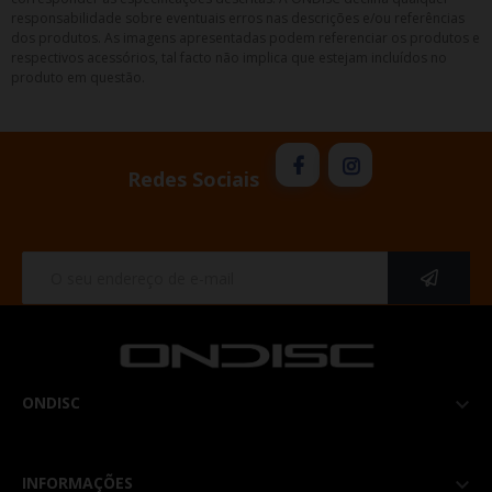
responsabilidade sobre eventuais erros nas descrições e/ou referências
dos produtos. As imagens apresentadas podem referenciar os produtos e
respectivos acessórios, tal facto não implica que estejam incluídos no
produto em questão.
Redes Sociais
ONDISC

INFORMAÇÕES
