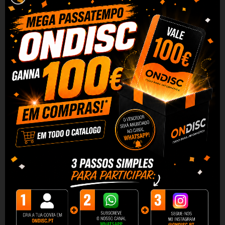
Tinteiro Compatível de Alta Qualidade Canon CLI581 XXL CYAN
Capacidade: 12 ml
Desfrute da mesma qualidade por um preço inferior e um
desempenho superior em termos de número de impressões.
Graças à sua alta capacidade, este tinteiro permitirá imprimir
mais páginas sem ter que troca-las. Além disso o custo por
página é mais barato e por ser Quality, terá qualidade e excelente
desempenho por um preço menor.
Este tinteiro é compatível com as seguintes impressoras:
Canon Pixma TR7500
Canon Pixma TR7520
Canon Pixma TR7550
Canon Pixma TR8500
Canon Pixma TR8520
Canon Pixma TR8550
Canon Pixma TS6100