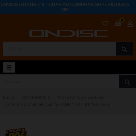
ENVIOS GRATIS EM TODAS AS COMPRAS SUPERIORES A
39€
0
search
Toggle
☰
navigation
search
Início
CONSUMIVEIS
Tinteiros Compativeis
Tinteiro Compativel Quality CANON CLI581 XXL Cyan