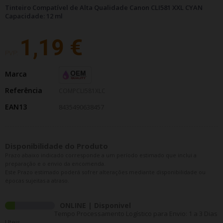
Tinteiro Compatível de Alta Qualidade Canon CLI581 XXL CYAN
Capacidade: 12 ml
1,19 €
PVP:
Marca
Referência
COMPCLI581XLC
EAN13
8435490638457
Disponibilidade do Produto
Prazo abaixo indicado corresponde a um período estimado que inclui a
preparação e o envio da encomenda.
Este Prazo estimado poderá sofrer alterações mediante disponibilidade ou
épocas sujeitas a atraso.
ONLINE | Disponivel
Tempo Processamento Logístico para Envio: 1 a 3 Dias
Uteis