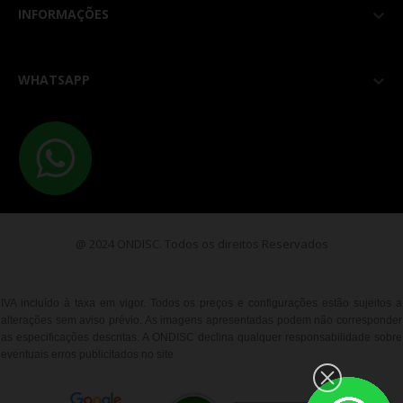
INFORMAÇÕES

WHATSAPP

@ 2024 ONDISC. Todos os direitos Reservados
IVA incluído à taxa em vigor. Todos os preços e configurações estão sujeitos a
alterações sem aviso prévio. As imagens apresentadas podem não corresponder
as especificações descritas. A ONDISC declina qualquer responsabilidade sobre
eventuais erros publicitados no site