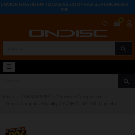
ENVIOS GRATIS EM TODAS AS COMPRAS SUPERIORES A
39€
0
search
Toggle
☰
navigation
search
Início
CONSUMIVEIS
Tinteiros Compativeis
Tinteiro Compativel Quality CANON CLI581 XXL Magenta