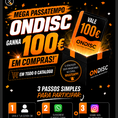
Tinteiro Compatível de Alta Qualidade Canon CLI581 XXL
MAGENTA
Capacidade: 12 ml
Desfrute da mesma qualidade por um preço inferior e um
desempenho superior em termos de número de impressões.
Graças à sua alta capacidade, este tinteiro permitirá imprimir
mais páginas sem ter que troca-las. Além disso o custo por
página é mais barato e por ser Quality, terá qualidade e excelente
desempenho por um preço menor.
Este tinteiro é compatível com as seguintes impressoras:
Canon Pixma TR7500
Canon Pixma TR7520
Canon Pixma TR7550
Canon Pixma TR8500
Canon Pixma TR8520
Canon Pixma TR8550