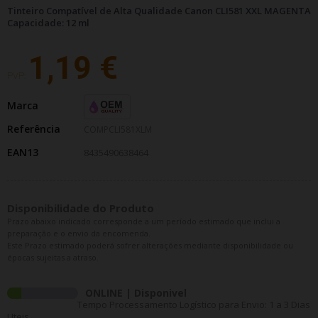
Tinteiro Compatível de Alta Qualidade Canon CLI581 XXL MAGENTA
Capacidade: 12 ml
1,19 €
PVP:
Marca
Referência
COMPCLI581XLM
EAN13
8435490638464
Disponibilidade do Produto
Prazo abaixo indicado corresponde a um período estimado que inclui a
preparação e o envio da encomenda.
Este Prazo estimado poderá sofrer alterações mediante disponibilidade ou
épocas sujeitas a atraso.
ONLINE | Disponivel
Tempo Processamento Logístico para Envio: 1 a 3 Dias
Uteis