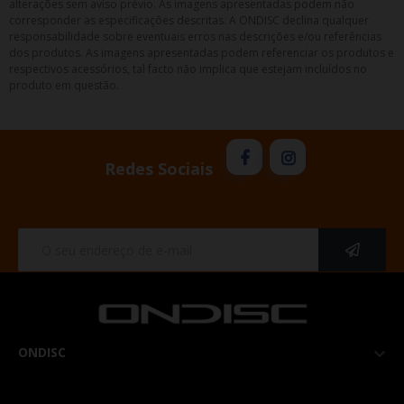
alterações sem aviso prévio. As imagens apresentadas podem não
corresponder as especificações descritas. A ONDISC declina qualquer
responsabilidade sobre eventuais erros nas descrições e/ou referências
dos produtos. As imagens apresentadas podem referenciar os produtos e
respectivos acessórios, tal facto não implica que estejam incluídos no
produto em questão.
Redes Sociais
ONDISC
