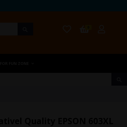
0
search
 FOR FUN ZONE
search
ativel Quality EPSON 603XL