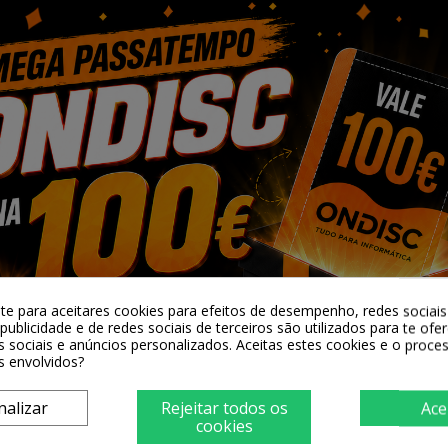
lity EPSON
Tinteiro Compativel Quality EPSON
Pack 4 Tin
a
603XL Yellow
0,90 €
-te para aceitares cookies para efeitos de desempenho, redes sociais 
ar
+ Adicionar
publicidade e de redes sociais de terceiros são utilizados para te ofe
s sociais e anúncios personalizados. Aceitas estes cookies e o proc
s envolvidos?
nalizar
Rejeitar todos os
Ace
cookies