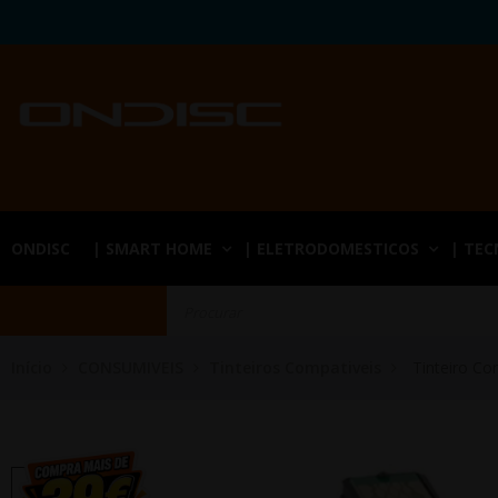
ONDISC
| SMART HOME
| ELETRODOMESTICOS
| TE
Início
CONSUMIVEIS
Tinteiros Compativeis
Tinteiro Co