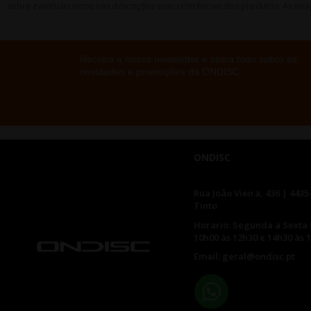
sobre eventuais erros nas descrições e/ou referências dos produtos. As ima
Receba a nossa newsletter e saiba tudo sobre as
novidades e promoções da ONDISC
ONDISC
Rua João Vieira, 436 | 4435
Tinto
Horario: Segunda a Sexta 
10h00 às 12h30 e 14h30 às 
Email: geral@ondisc.pt