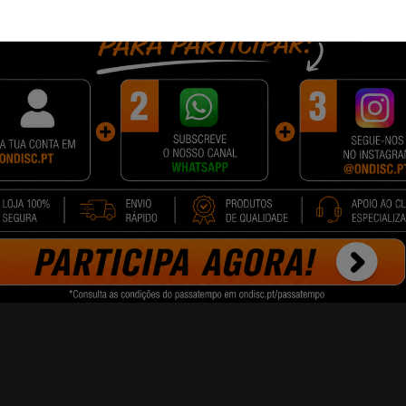
enho superior em termos de numero de impressões.
s paginas sem ter que troca-las. Além disso o custo por pagina é mais