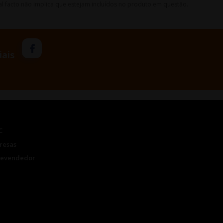
l facto não implica que estejam incluídos no produto em questão.
iais
C
resas
Revendedor