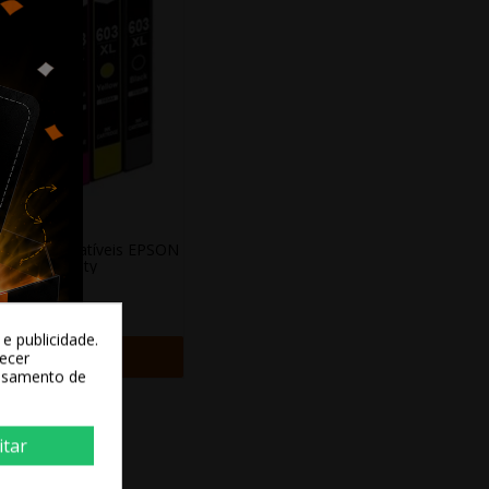
teiros Compatíveis EPSON
603XL Quality
3,79 €
e publicidade.
+ Adicionar
recer
essamento de
itar