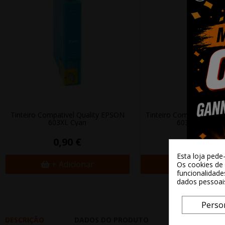
Tinteiro Compativel Quality EPSON
Tinteiro Compativel Qua
603XL Cyan
603XL Magent
0,90 €
0,90 €
Esta loja pede
+ Adicionar
+ Adicion
Os cookies de 
funcionalidade
dados pessoai
Perso
DESCRIÇÃO
DADOS DO PRODUTO
REVIEWS