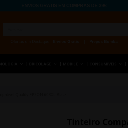
ENVIOS GRATIS EM COMPRAS DE 39€
Ofertas em Destaque:
Envios Grátis
|
Preços Bomba
CNOLOGIA
| BRICOLAGE
| MOBILE
| CONSUMIVEIS
|
mpativel Quality EPSON 603XL Black
Tinteiro Comp