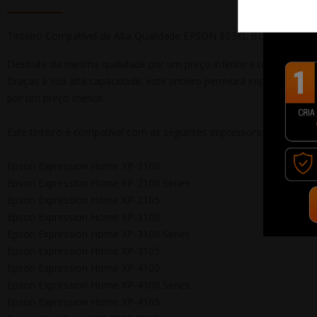
Tinteiro Compatível de Alta Qualidade EPSON 603XL BLACK
Desfrute da mesma qualidade por um preço inferior e um desemp
Graças à sua alta capacidade, este tinteiro permitirá imprimir mai
por um preço menor.
Este tinteiro é compatível com as seguintes impressoras:
Epson Expression Home XP-2100
Epson Expression Home XP-2100 Series
Epson Expression Home XP-2105
Epson Expression Home XP-3100
Epson Expression Home XP-3100 Series
Epson Expression Home XP-3105
Epson Expression Home XP-4100
Epson Expression Home XP-4100 Series
Epson Expression Home XP-4105