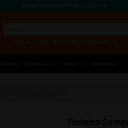
ENVIOS GRATIS EM COMPRAS DE 39€
Ofertas em Destaque:
Envios Grátis
|
Preços Bomba
CNOLOGIA
| BRICOLAGE
| MOBILE
| CONSUMIVEIS
|
mpativel Quality EPSON 603XL Yellow
Tinteiro Comp