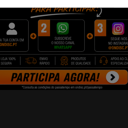
enho superior em termos de numero de impressões.
s paginas sem ter que troca-las. Além disso o custo por pagina é mais