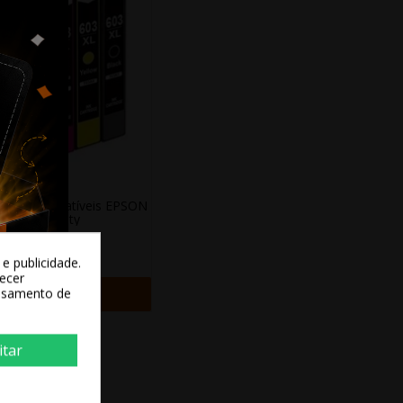
teiros Compatíveis EPSON
603XL Quality
3,79 €
e publicidade.
recer
+ Adicionar
essamento de
itar