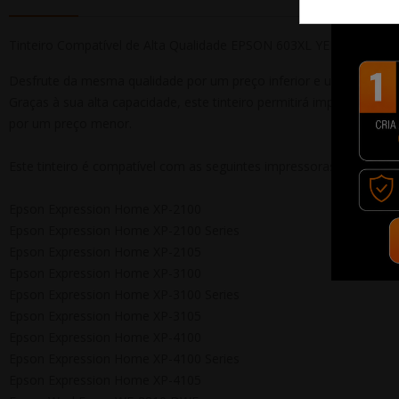
Tinteiro Compatível de Alta Qualidade EPSON 603XL YELLOW
Desfrute da mesma qualidade por um preço inferior e um desemp
Graças à sua alta capacidade, este tinteiro permitirá imprimir mai
por um preço menor.
Este tinteiro é compatível com as seguintes impressoras:
Epson Expression Home XP-2100
Epson Expression Home XP-2100 Series
Epson Expression Home XP-2105
Epson Expression Home XP-3100
Epson Expression Home XP-3100 Series
Epson Expression Home XP-3105
Epson Expression Home XP-4100
Epson Expression Home XP-4100 Series
Epson Expression Home XP-4105