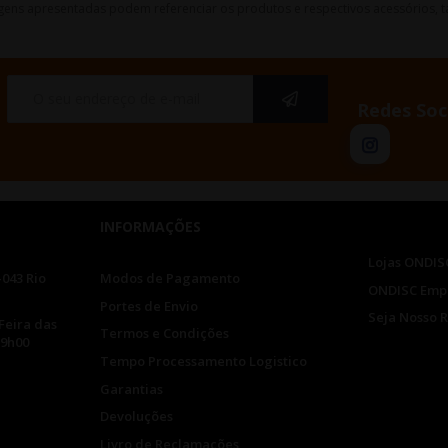
gens apresentadas podem referenciar os produtos e respectivos acessórios, ta
Redes Soc
INFORMAÇÕES
Lojas ONDIS
-043 Rio
Modos de Pagamento
ONDISC Emp
Portes de Envio
Seja Nosso 
Feira das
Termos e Condições
19h00
Tempo Processamento Logistico
Garantias
Devoluções
Livro de Reclamações