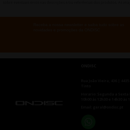
sobre eventuais erros nas descrições e/ou referências dos produtos. As ima
Receba a nossa newsletter e saiba tudo sobre as
novidades e promoções da ONDISC
ONDISC
Rua João Vieira, 436 | 4435
Tinto
Horario: Segunda a Sexta 
10h00 às 12h30 e 14h30 às 
Email: geral@ondisc.pt