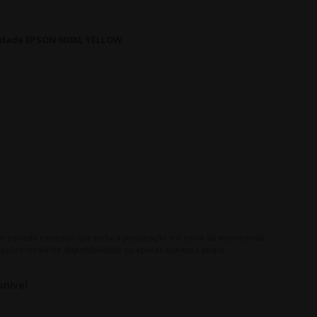
lidade EPSON 603XL YELLOW
m período estimado que inclui a preparação e o envio da encomenda.
ações mediante disponibilidade ou épocas sujeitas a atraso.
onivel