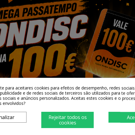
lity EPSON
Tinteiro Compativel Quality EPSON
Pack 4 Tin
603XL Magenta
0,90 €
-te para aceitares cookies para efeitos de desempenho, redes sociais 
publicidade e de redes sociais de terceiros são utilizados para te ofe
ar
+ Adicionar
s sociais e anúncios personalizados. Aceitas estes cookies e o proc
s envolvidos?
nalizar
Rejeitar todos os
Ace
cookies