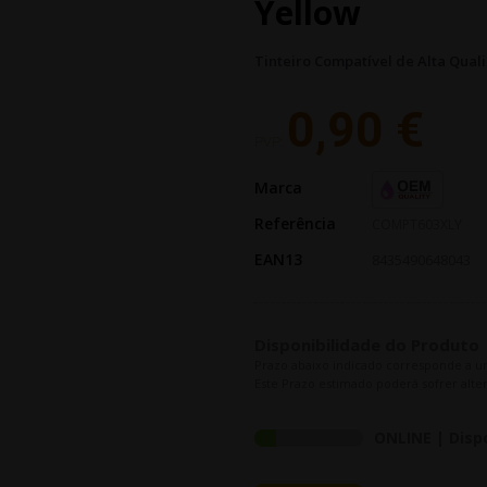
Yellow
Tinteiro Compatível de Alta Qua
0,90 €
PVP:
Marca
Referência
COMPT603XLY
EAN13
8435490648043
Disponibilidade do Produto
Prazo abaixo indicado corresponde a u
Este Prazo estimado poderá sofrer alter
ONLINE | Disp