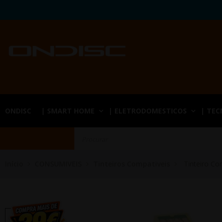
ONDISC
| SMART HOME
| ELETRODOMESTICOS
| TE
Início
CONSUMIVEIS
Tinteiros Compativeis
Tinteiro Co