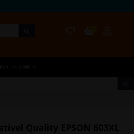
0
search
 FOR FUN ZONE
search
ativel Quality EPSON 603XL