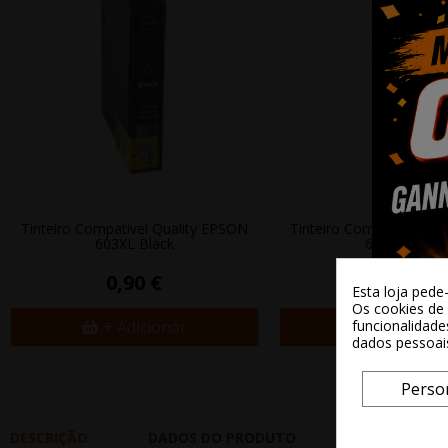
Tinteiro Compativel Quality EPSON
Tinteiro Compativel Qua
603XL Black
603XL Cyan
0,90 €
0,90 €
Esta loja pede
Os cookies de 
+ Adicionar
+ Adicion
funcionalidade
dados pessoai
Perso
DESCRIÇÃO
DADOS DO PRODUTO
REVIEWS