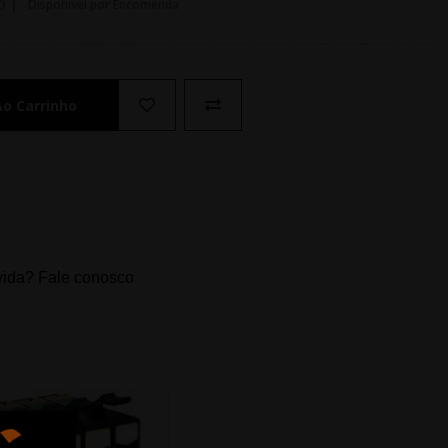
O |
Disponivel por Encomenda
Ao Carrinho
ida? Fale conosco