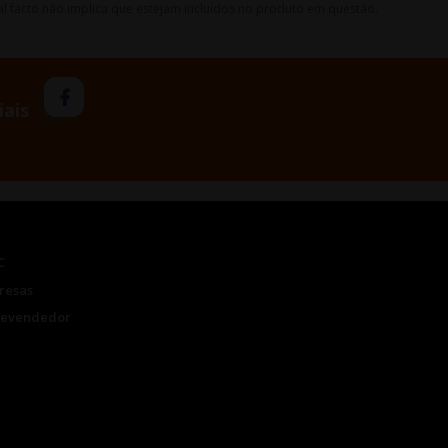
l facto não implica que estejam incluídos no produto em questão.
iais
C
resas
Revendedor