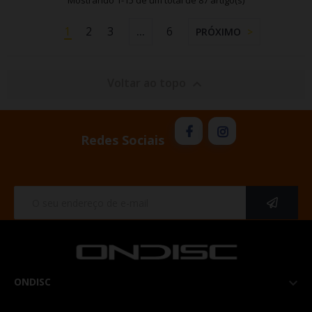
Mostrando 1-15 de um total de 87 artigo(s)
1
2
3
6
…
PRÓXIMO
Voltar ao topo

Redes Sociais
ONDISC
