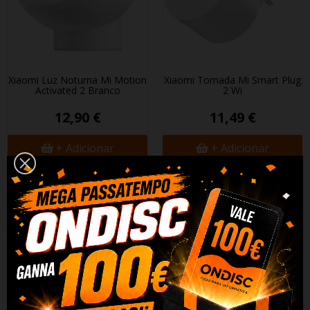
Xiaomi Luz Noturna Mi Motion
Xiaomi Tomada Mi Smart Plug
Activated 2 Branco
2 Wifi
12,90 €
11,49 €
+ Adicionar
+ Adicionar