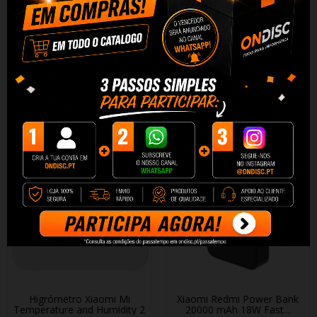
Xiaomi Mi 37W Dual-Port
Xiaomi Carregador 33W
Carregador de Isqueiro...
HyperCharge Combo USB
Tipo-A
10,35 €
10,90 €
9,49 €
9,99 €
+ Adicionar
+ Adicionar
Higrómetro Xiaomi Mi
Xiaomi Redmi Power Bank
Temperature and Humidity 2
20000 mAh 18W Fast...