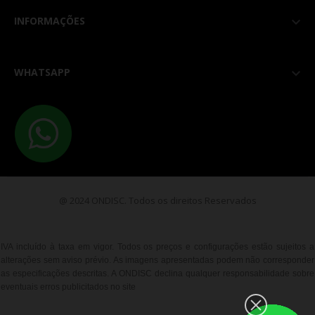
INFORMAÇÕES

WHATSAPP

@ 2024 ONDISC. Todos os direitos Reservados
IVA incluído à taxa em vigor. Todos os preços e configurações estão sujeitos a
alterações sem aviso prévio. As imagens apresentadas podem não corresponder
as especificações descritas. A ONDISC declina qualquer responsabilidade sobre
eventuais erros publicitados no site