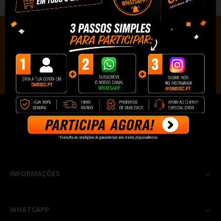
Redes Sociais
ONDISC

INFORMAÇÕES

WHATSAPP
