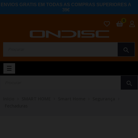
ENVIOS GRATIS EM TODAS AS COMPRAS SUPERIORES A
39€
0
search
Toggle
☰
navigation
search
Início
SMART HOME
Smart Home
Segurança
Fechaduras