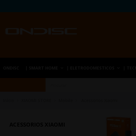
ONDISC
| SMART HOME
| ELETRODOMESTICOS
| TE
Início
XIAOMI STORE
Mobile
Acessorios Xiaomi
ACESSORIOS XIAOMI