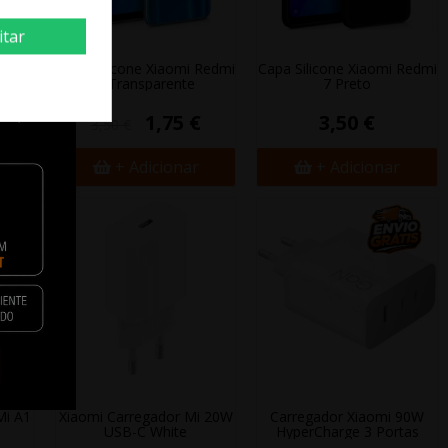
itar
i Mi
Capa Silicone Xiaomi Redmi
Capa Silicone Xiaomi Redmi
te
7 Transparente
7 Preto
1,75 €
3,50 €
3,50 €
+ Adicionar
+ Adicionar
Mi A1
Xiaomi Carregador Mi 20W
Carregador Xiaomi 90W
USB-C White
HyperCharge 3 Portas