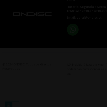
Tinto
Horario: Segunda a Sexta 
10h00 às 12h30 e 14h30 às 
Email: geral@ondisc.pt
@ 2024 ONDISC. Todos os direitos
IVA incluído à taxa em vigor
Reservados
podem não corresponder as esp
site