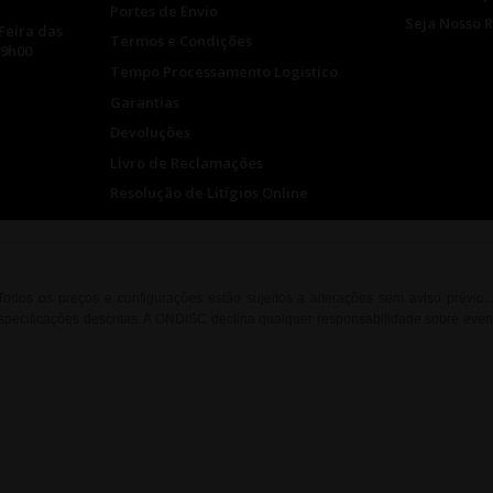
Portes de Envio
Seja Nosso 
Feira das
Termos e Condições
19h00
Tempo Processamento Logistico
Garantias
Devoluções
Livro de Reclamações
Resolução de Litígios Online
. Todos os preços e configurações estão sujeitos a alterações sem aviso prévio
ecificações descritas. A ONDISC declina qualquer responsabilidade sobre event