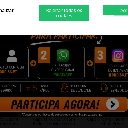
nalizar
Rejeitar todos os
Ace
cookies
lares Redmi
Xiaomi Carregador Mi 33W
Capa Silicone Xiaom
ay Azul
USB-A / USB-C White
Max 3 Transparen
6 €
14,15 €
1,75 €
14,90 €
3,50 €
cionar
+ Adicionar
+ Adicionar
ver Xiaomi
Capa Flip Cover Xiaomi
Capa silicone Xiaomi 
view Preto
Redmi 7 Clearview Azul
Mi 5X Preto