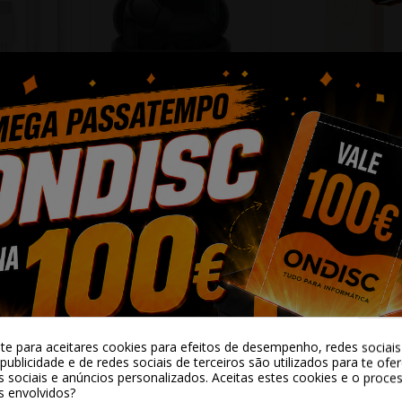
ares Mi Dual
Auriculares Xiaomi Redmi
Xiaomi Powerban
C Branco
Buds 8 Lite Preto
6000mAh Magneti
 €
23,90 €
33,15 
34,90 €
cionar
+ Adicionar
+ Adicionar
-te para aceitares cookies para efeitos de desempenho, redes sociais 
publicidade e de redes sociais de terceiros são utilizados para te ofe
s sociais e anúncios personalizados. Aceitas estes cookies e o proc
s envolvidos?