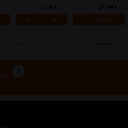
7,08 €
27,46 €
7,45 €
28,91 €
+ Adicionar
+ Adicionar
1
2
3
4
ANTERIOR
PRÓXIMO
iais
C
resas