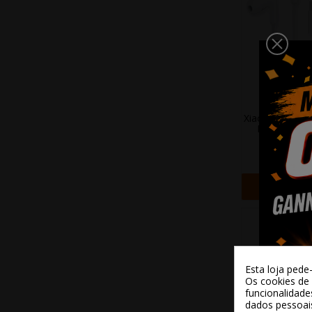
Xiaomi Auricul
Driver USB-
5,90
+ Adi
Esta loja pede
Os cookies de 
funcionalidade
dados pessoai