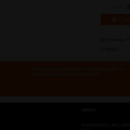
2
5,90 €
+ Adi
Mostrando 16
artigo(s)
Receba a nossa newsletter e saiba tudo sobre as
novidades e promoções da ONDISC
ONDISC
Rua João Vieira, 436 | 4435