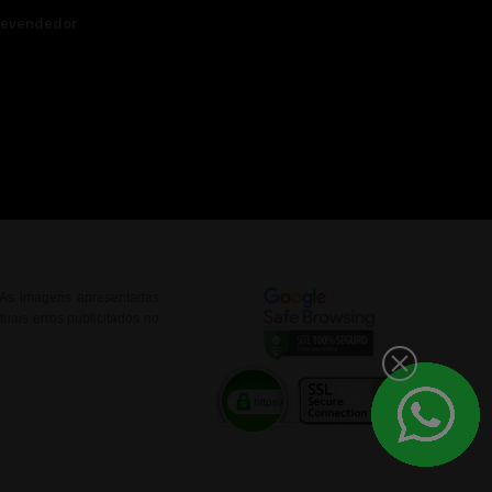
Revendedor
. As imagens apresentadas
uais erros publicitados no
__