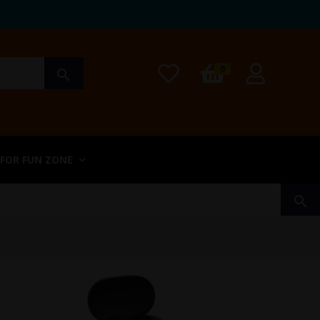
0
search
 FOR FUN ZONE
search