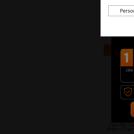
Perso
Xiaomi Auricu
Buds 6 Pl
10,4
+ Adi
Capa Flip Co
Redmi 7 Clear