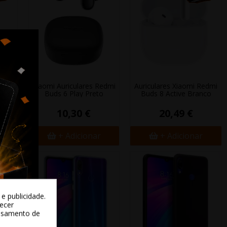
k
Xiaomi Auriculares Redmi
Auriculares Xiaomi Redmi
c
Buds 6 Play Preto
Buds 8 Active Branco
€
10,30 €
20,49 €
+ Adicionar
+ Adicionar
e publicidade.
recer
essamento de