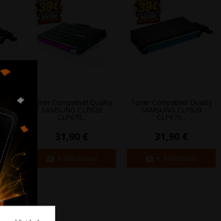
lity
Toner Compativel Quality
Toner Compativel Quality
0
SAMSUNG CLP620
SAMSUNG CLP620
CLP670...
CLP670...
31,90 €
31,90 €
+ Adicionar
+ Adicionar