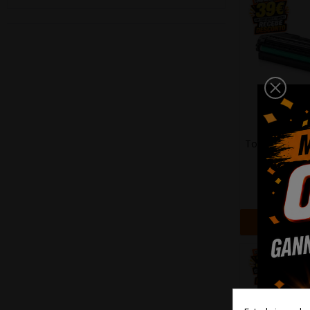
Toner Compati
SAMSUNG 
CLX626
18,9
+ Adi