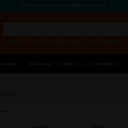
ENVIOS GRATIS EM COMPRAS DE 39€
Ofertas em Destaque:
Envios Grátis
|
Preços Bomba
CNOLOGIA
| BRICOLAGE
| MOBILE
| CONSUMIVEIS
|
Samsung
utos.