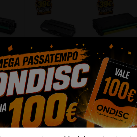
vel Quality
Toner Compativel Quality
Toner Compativel Qua
CLP680
SAMSUNG
SAMSUNG CLP62
0...
ML2950/SCX4728...
CLP670...
0 €
9,50 €
31,90 €
cionar
+ Adicionar
+ Adicionar