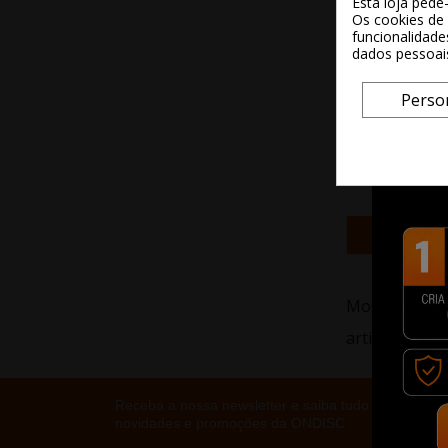
Esta loja pede
Os cookies de 
funcionalidade
dados pessoai
Perso
Toner Compati
SAMSUNG 
CLP325
10,9
+ Adi
Mostrando 31
artigo(s)
Receba a nossa newsletter e saiba tudo sobre as
novidades e promoções da ONDISC