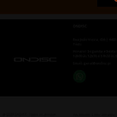
ONDISC
Rua João Vieira, 436 | 4435
Tinto
Horario: Segunda a Sexta 
10h00 às 12h30 e 14h30 às 
Email: geral@ondisc.pt
@ 2024 ONDISC. Todos os direitos
IVA incluído à taxa em vigor