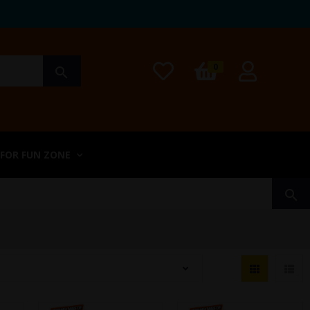
0
search
 FOR FUN ZONE
search