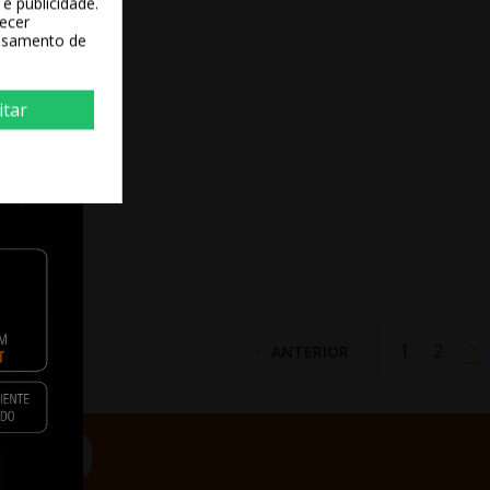
e publicidade.
recer
essamento de
itar
1
2
3
ANTERIOR
iais