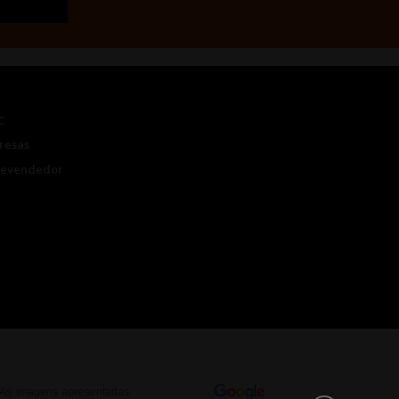
C
resas
Revendedor
. As imagens apresentadas