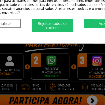
-te para aceitares cookies para efeitos de desempenho, redes sociais 
publicidade e de redes sociais de terceiros são utilizados para te ofe
s sociais e anúncios personalizados. Aceitas estes cookies e o proc
s envolvidos?
nalizar
Rejeitar todos os
Ace
cookies
vel Quality
CLP320
...
0 €
cionar
-36 de um total de 36
Redes Soc