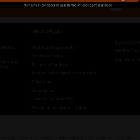
INFORMAÇÕES
Lojas ONDIS
-043 Rio
Modos de Pagamento
ONDISC Emp
Portes de Envio
Seja Nosso 
Feira das
Termos e Condições
19h00
Tempo Processamento Logistico
Garantias
Devoluções
Livro de Reclamações
Resolução de Litígios Online
. Todos os preços e configurações estão sujeitos a alterações sem aviso prévio