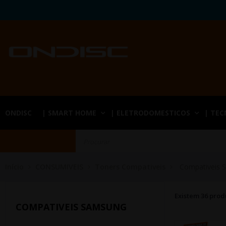
ONDISC
| SMART HOME
| ELETRODOMESTICOS
| TE
Início
CONSUMIVEIS
Toners Compativeis
Compativeis 
Existem 36 prod
COMPATIVEIS SAMSUNG