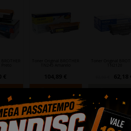
al BROTHER
Toner Original BROTHER
Toner Original BRO
 Preto
TN245 Amarelo
TN2120
0 €
104,89 €
62,18 
82,90 €
cionar
+ Adicionar
+ Adicionar