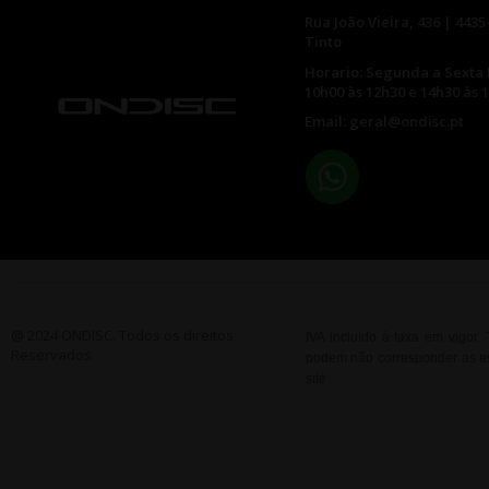
Rua João Vieira, 436 | 4435
Tinto
Horario: Segunda a Sexta 
10h00 às 12h30 e 14h30 às 
Email: geral@ondisc.pt
@ 2024 ONDISC. Todos os direitos
IVA incluído à taxa em vigor
Reservados
podem não corresponder as esp
site