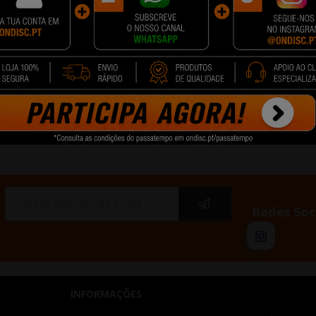
al Brother
Toner Original Brother
Toner Original Brot
Magenta
TN248XL Cyan
TN248XL Preto
0 €
110,90 €
95,90 €
cionar
+ Adicionar
+ Adicionar
-30 de um total de 46
Redes Soc
INFORMAÇÕES