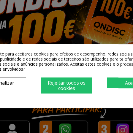
al BROTHER
Toner Original BROTHER
Toner Original BRO
CYAN
TN241 Magenta
TN2010 Negro
0 €
76,90 €
43,90 €
-te para aceitares cookies para efeitos de desempenho, redes sociais 
publicidade e de redes sociais de terceiros são utilizados para te ofe
cionar
+ Adicionar
+ Adicionar
s sociais e anúncios personalizados. Aceitas estes cookies e o proc
s envolvidos?
nalizar
Rejeitar todos os
Ace
cookies