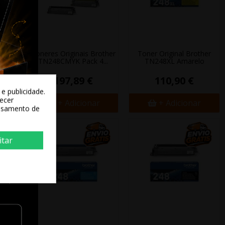
THER
Toneres Originais Brother
Toner Original Brother
TN248CMYK Pack 4...
TN248XL Amarelo
197,89 €
110,90 €
e publicidade.
recer
+ Adicionar
+ Adicionar
essamento de
itar