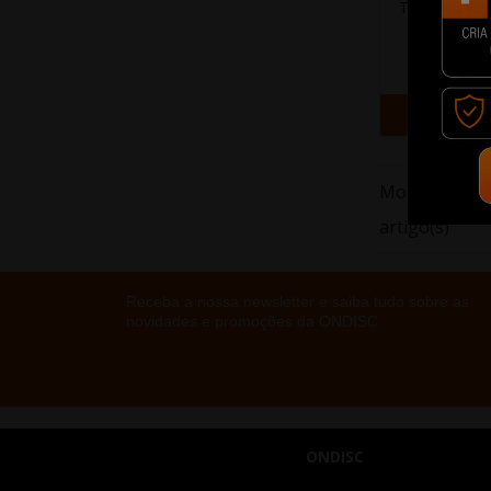
Toner Origin
TN248XL 
110,9
+ Adi
Mostrando 16
artigo(s)
Receba a nossa newsletter e saiba tudo sobre as
novidades e promoções da ONDISC
ONDISC