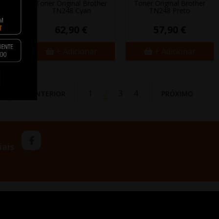
her
Toner Original Brother
Toner Original Brother
TN248 Cyan
TN248 Preto
62,90 €
57,90 €
+ Adicionar
+ Adicionar
1
2
3
4
ANTERIOR
PRÓXIMO
iais