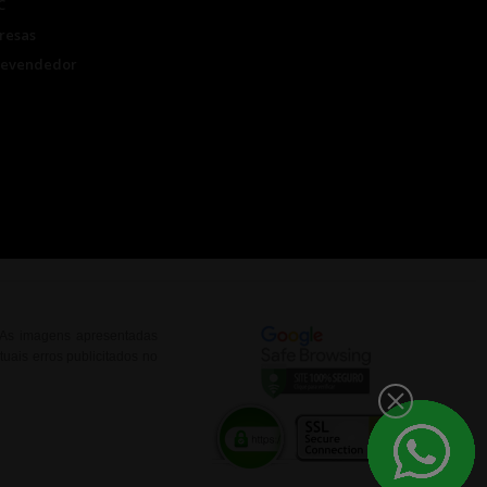
C
resas
Revendedor
. As imagens apresentadas
uais erros publicitados no