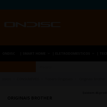
ONDISC
| SMART HOME
| ELETRODOMESTICOS
| TE
Início
CONSUMIVEIS
Toners Originais
Originais Brother
Existem 46 prod
ORIGINAIS BROTHER