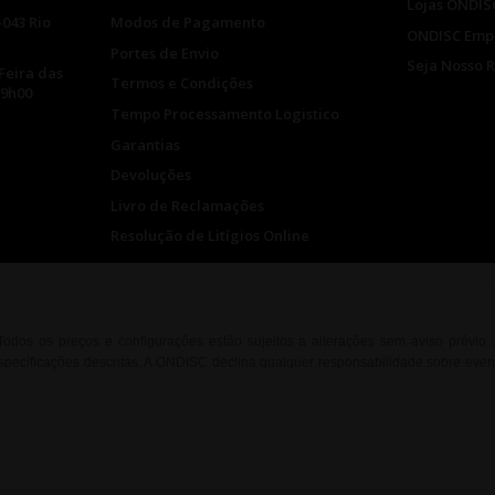
Lojas ONDIS
-043 Rio
Modos de Pagamento
ONDISC Emp
Portes de Envio
Seja Nosso 
Feira das
Termos e Condições
19h00
Tempo Processamento Logistico
Garantias
Devoluções
Livro de Reclamações
Resolução de Litígios Online
. Todos os preços e configurações estão sujeitos a alterações sem aviso prévio
ecificações descritas. A ONDISC declina qualquer responsabilidade sobre event