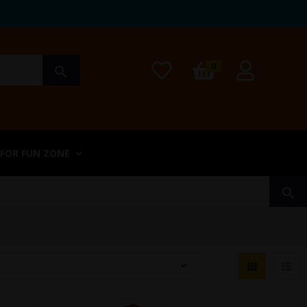
0
search
 FOR FUN ZONE
search