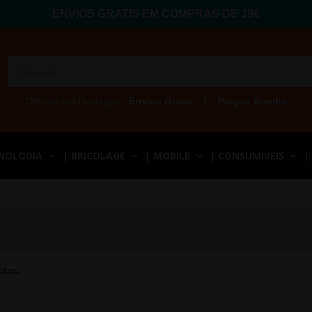
ENVIOS GRATIS EM COMPRAS DE 39€
Ofertas em Destaque:
Envios Grátis
|
Preços Bomba
CNOLOGIA
| BRICOLAGE
| MOBILE
| CONSUMIVEIS
|
utos.