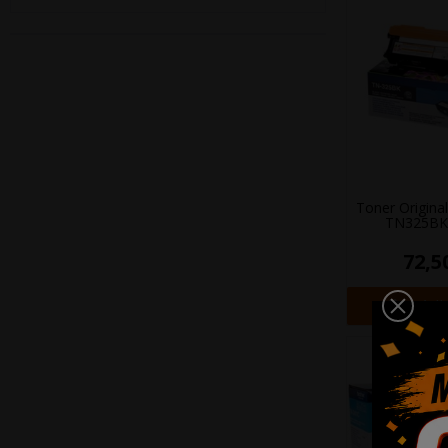
Toner Origin
TN325BK
72,5
+ Adi