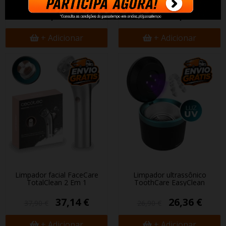
90,98 €
29,30 €
29,90 €
+ Adicionar
+ Adicionar
Limpador facial FaceCare
Limpador ultrassônico
TotalClean 2 Em 1
ToothCare EasyClean
37,14 €
26,36 €
37,90 €
26,90 €
+ Adicionar
+ Adicionar