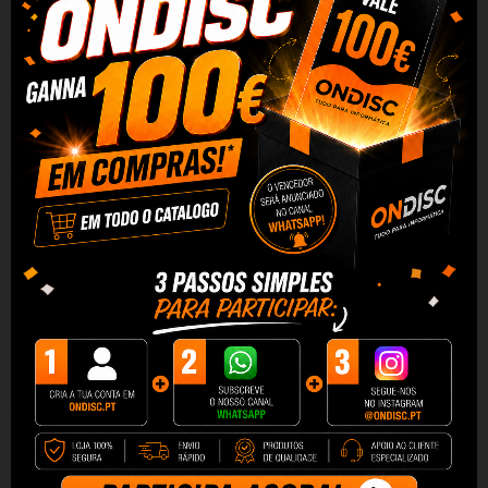
Massageador Elétrico do
Escova Dentes Eletrica Bitvae
Pescoço do EMS ANLAN...
BVK7S Kids Blue
27,90 €
18,98 €
+ Adicionar
+ Adicionar
Massageador facial RF de
Escova de Fototerapia Facial
Elevação ANLAN...
FaceCare Face&Neck...