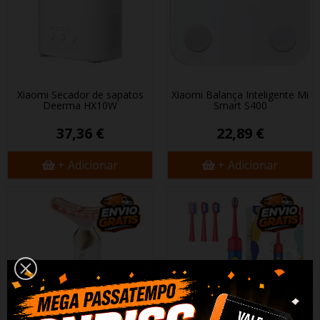
Xiaomi Secador de sapatos
Xiaomi Balança Inteligente Mi
Deerma HX10W
Smart S400
37,36 €
22,89 €
+ Adicionar
+ Adicionar