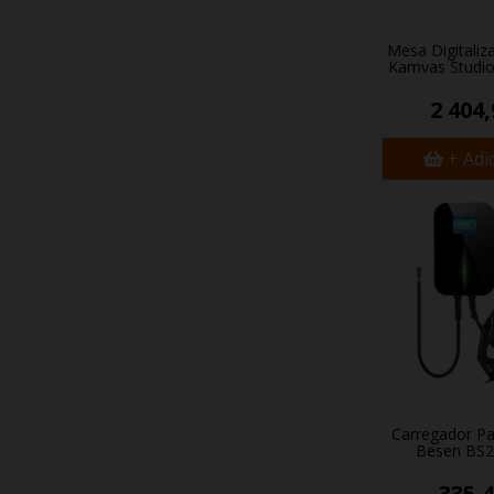
Mesa Digitaliz
Kamvas Studio
2 404,
+ Adi
Carregador Pa
Besen BS
335,4