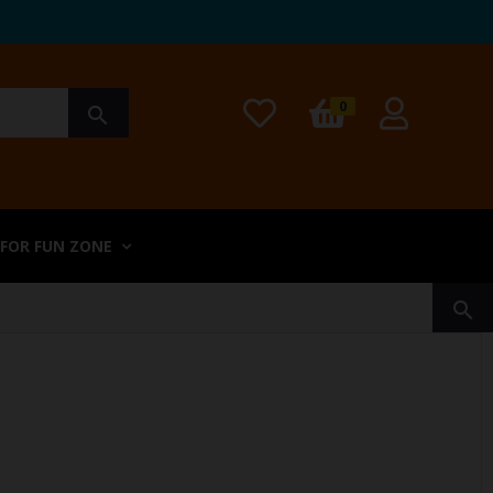
0
search
 FOR FUN ZONE
search