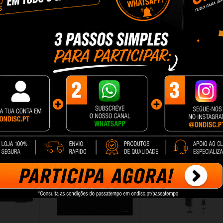
HY300PRO
Barra de Som Ultimea
Barra de Som Ulti
bico
Poseidon D60
Apollo S70 Ultra
8 €
184,38 €
214,48 €
cionar
+ Adicionar
+ Adicionar