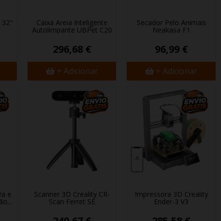
 32"
Caixa Areia Inteligente
Secador Pelo Animais
Autolimpante UBPet C20
Neakasa F1
296,68 €
96,99 €
+ Adicionar
+ Adicionar
za e
Scanner 3D Creality CR-
Impressora 3D Creality
o...
Scan Ferret SE
Ender-3 V3
240,67 €
285,58 €