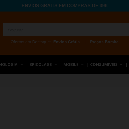
ENVIOS GRATIS EM COMPRAS DE 39€
Ofertas em Destaque:
Envios Grátis
|
Preços Bomba
CNOLOGIA
| BRICOLAGE
| MOBILE
| CONSUMIVEIS
|