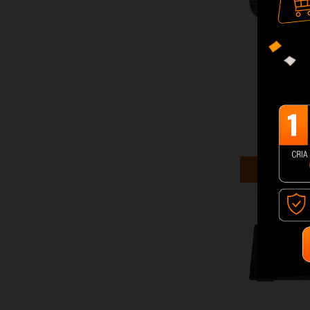
Projetor 
Magcú
53,9
+ Adi