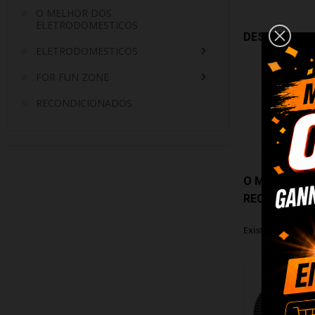
O MELHOR DOS
ELETRODOMESTICOS
DESTAQUE E
ELETRODOMESTICOS
FOR FUN ZONE
RECONDICIONADOS
O MELHOR DO
RECONDICIO
Existem 4240 pr