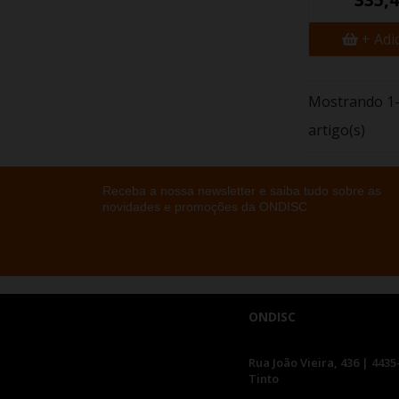
+ Adi
Mostrando 1-
artigo(s)
Receba a nossa newsletter e saiba tudo sobre as
novidades e promoções da ONDISC
ONDISC
Rua João Vieira, 436 | 4435
Tinto