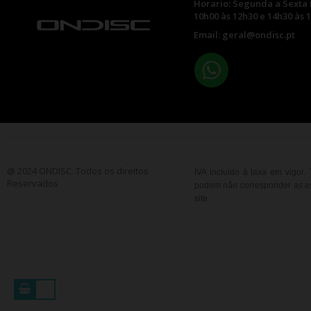
Horario: Segunda a Sexta 
10h00 às 12h30 e 14h30 às 
Email: geral@ondisc.pt
@ 2024 ONDISC. Todos os direitos
IVA incluído à taxa em vigor
Reservados
podem não corresponder as esp
site