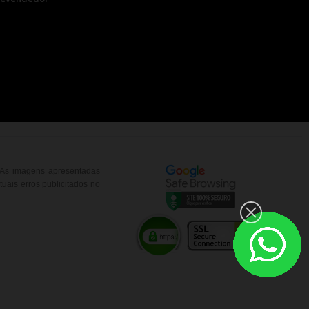
. As imagens apresentadas
uais erros publicitados no
__