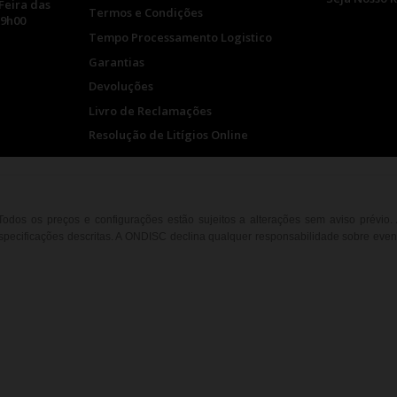
Feira das
Termos e Condições
19h00
Tempo Processamento Logistico
Garantias
Devoluções
Livro de Reclamações
Resolução de Litígios Online
. Todos os preços e configurações estão sujeitos a alterações sem aviso prévio
ecificações descritas. A ONDISC declina qualquer responsabilidade sobre event