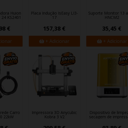
adora Huion
Placa Indução IsEasy LI3-
Suporte Monitor 13 a
 24 KS2401
17
HNCM2
98 €
157,38 €
35,45 €
cionar
+ Adicionar
+ Adicionar
rede Carro
Impressora 3D Anycubic
Dispositivo de limpe
20 22kW
Kobra 3 V2
secagem de impressã
8 €
299,58 €
93,89 €