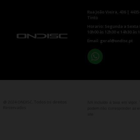
Rua João Vieira, 436 | 4435
Tinto
Horario: Segunda a Sexta 
10h00 às 12h30 e 14h30 às 
Email: geral@ondisc.pt
@ 2024 ONDISC. Todos os direitos
IVA incluído à taxa em vigor
Reservados
podem não corresponder as esp
site