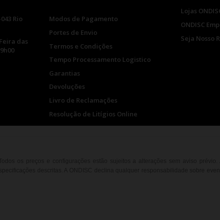
Lojas ONDIS
-043 Rio
Modos de Pagamento
ONDISC Emp
Portes de Envio
Seja Nosso 
Feira das
Termos e Condições
19h00
Tempo Processamento Logistico
Garantias
Devoluções
Livro de Reclamações
Resolução de Litígios Online
. Todos os preços e configurações estão sujeitos a alterações sem aviso prévio
ecificações descritas. A ONDISC declina qualquer responsabilidade sobre event