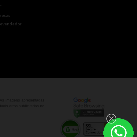
C
resas
Revendedor
. As imagens apresentadas
uais erros publicitados no