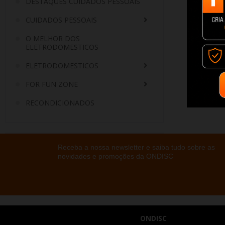
DESTAQUES CUIDADOS PESSOAIS
CUIDADOS PESSOAIS
O MELHOR DOS
ELETRODOMESTICOS
ELETRODOMESTICOS
FOR FUN ZONE
RECONDICIONADOS
Receba a nossa newsletter e saiba tudo sobre as
novidades e promoções da ONDISC
ONDISC