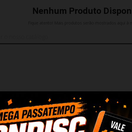
Nenhum Produto Dispon
Fique atento! Mais produtos serão mostrados aqui à 