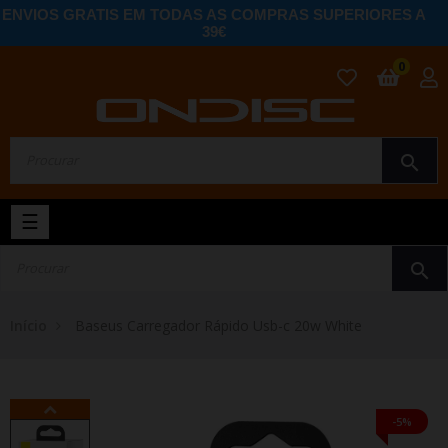
ENVIOS GRATIS EM TODAS AS COMPRAS SUPERIORES A
39€
0
search
Toggle
☰
navigation
search
Início
Baseus Carregador Rápido Usb-c 20w White
-5%