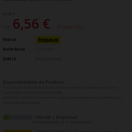
6,90 €
6,56 €
Poupe 5%
PVP:
Marca
Referência
CCSUP-B02
EAN13
6953156230002
Disponibilidade do Produto
Prazo abaixo indicado corresponde a um período estimado que inclui a
preparação e o envio da encomenda.
Este Prazo estimado poderá sofrer alterações mediante disponibilidade ou
épocas sujeitas a atraso.
ONLINE | Disponivel
Processamento: 5 a 10 Dias Uteis
LOJA RIO TINTO |
Disponivel por Encomenda