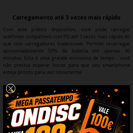
Carregamento até 3 vezes mais rápido
Com este prático dispositivo, você pode carregar
telefones compatíveis com PD até 3 vezes mais rápido do
que com carregadores tradicionais.
Permite recarregar
aproximadamente 50% da bateria em apenas 30
minutos.
Esta é uma grande economia de tempo - você
não precisa esperar horas para que seu smartphone
esteja pronto para uso novamente!