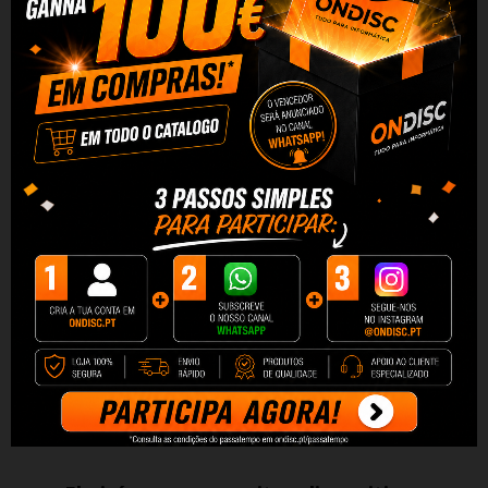
Segurança do usuário incomparável
O carregador Baseus ajusta automaticamente o valor
atual ao tipo de dispositivo que está sendo alimentado
para garantir a velocidade de carregamento ideal e
protegê-lo contra danos.
O dispositivo também possui
proteção especial contra sobrecarga, curto-circuito e
superaquecimento, entre outras coisas.
A carcaça em
ABS contribui para uma distribuição mais eficiente do
calor, protegendo você de queimaduras e evitando
danos ao carregador.