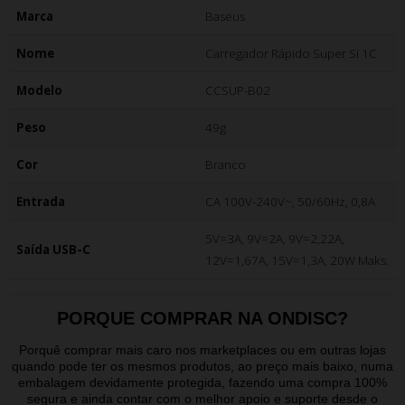
Marca
Baseus
Nome
Carregador Rápido Super Si 1C
Modelo
CCSUP-B02
Peso
49g
Cor
Branco
Entrada
CA 100V-240V~, 50/60Hz, 0,8A
5V=3A, 9V=2A, 9V=2,22A,
Saída USB-C
12V=1,67A, 15V=1,3A, 20W Maks.
PORQUE COMPRAR NA ONDISC?
Porquê comprar mais caro nos marketplaces ou em outras lojas
quando pode ter os mesmos produtos, ao preço mais baixo, numa
embalagem devidamente protegida, fazendo uma compra 100%
segura e ainda contar com o melhor apoio e suporte desde o