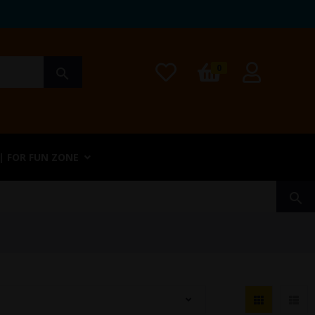
0
search
| FOR FUN ZONE
search