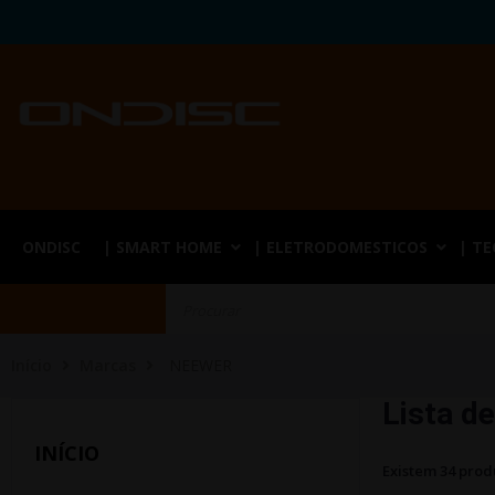
ONDISC
| SMART HOME
| ELETRODOMESTICOS
| T
Início
Marcas
NEEWER
Lista d
INÍCIO
Existem 34 prod