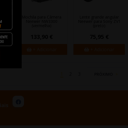
 LED
Mochila para Câmera
Lente grande angular
Neewer NW3300
Neewer para Sony ZV1
(vermelha)
(preto)
133,90 €
75,95 €
+ Adicionar
+ Adicionar
1
2
3
PRÓXIMO
iais