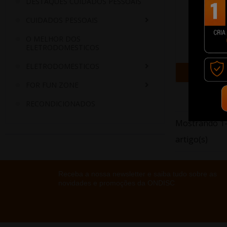
DESTAQUES CUIDADOS PESSOAIS
CUIDADOS PESSOAIS
Flash Nee
O MELHOR DOS
ELETRODOMESTICOS
487,9
ELETRODOMESTICOS
+ Adi
FOR FUN ZONE
RECONDICIONADOS
Mostrando 1-
artigo(s)
Receba a nossa newsletter e saiba tudo sobre as
novidades e promoções da ONDISC