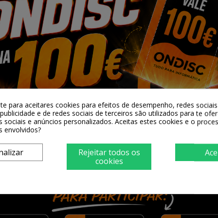
er SL90 Pro
Suporte de iluminação de
Bateria NEEWER, 3
2W 2500-
fibra de carbono...
mAh, 14,54 V, 50 
0K
80,90 €
98,90 €
0 €
-te para aceitares cookies para efeitos de desempenho, redes sociais 
publicidade e de redes sociais de terceiros são utilizados para te ofe
+ Adicionar
+ Adicionar
s sociais e anúncios personalizados. Aceitas estes cookies e o proc
cionar
s envolvidos?
nalizar
Rejeitar todos os
Ace
cookies