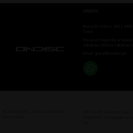
ONDISC
Rua João Vieira, 436 | 4435
Tinto
Horario: Segunda a Sexta 
10h00 às 12h30 e 14h30 às 
Email: geral@ondisc.pt
@ 2024 ONDISC. Todos os direitos
IVA incluído à taxa em vigor
Reservados
podem não corresponder as esp
site