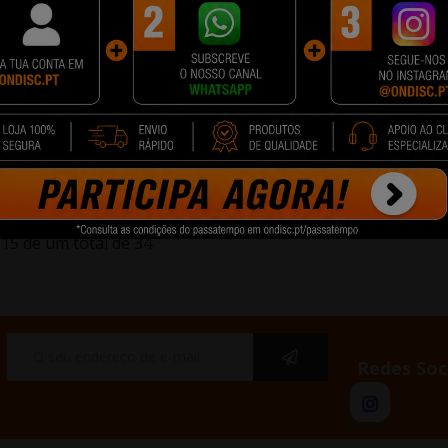
wer Q6
Suporte aéreo para câmera
Neewer CB300C RGB
NEEWER ST100
Light
0 €
72,90 €
284,90 €
cionar
+ Adicionar
+ Adicionar
15 de um total de 34
Redes Soc