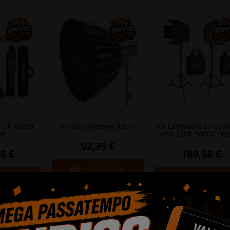
r TP-M200
Softbox Neewer 85cm
Kit Lampadas Bi Colo
cm
40W 3200-5600K Ne
92,39 €
8 €
189,68 €
+ Adicionar
cionar
+ Adicionar