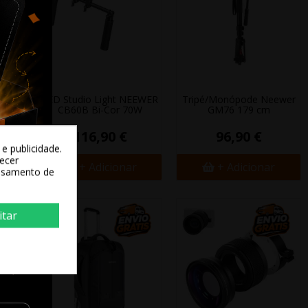
450
LED Studio Light NEEWER
Tripé/Monópode Neewer
Wh
CB60B Bi-Cor 70W
GM76 179 cm
116,90 €
96,90 €
e publicidade.
recer
+ Adicionar
+ Adicionar
essamento de
itar