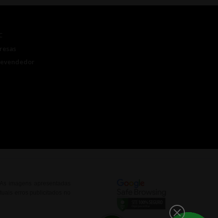
C
resas
Revendedor
. As imagens apresentadas
uais erros publicitados no