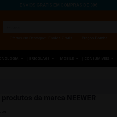
ENVIOS GRATIS EM COMPRAS DE 39€
Ofertas em Destaque:
Envios Grátis
|
Preços Bomba
ECNOLOGIA
| BRICOLAGE
| MOBILE
| CONSUMIVEIS
e produtos da marca NEEWER
utos.