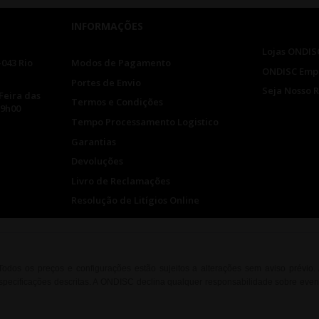
INFORMAÇÕES
Lojas ONDIS
-043 Rio
Modos de Pagamento
ONDISC Emp
Portes de Envio
Seja Nosso 
Feira das
Termos e Condições
19h00
Tempo Processamento Logistico
Garantias
Devoluções
Livro de Reclamações
Resolução de Litígios Online
. Todos os preços e configurações estão sujeitos a alterações sem aviso prévio
ecificações descritas. A ONDISC declina qualquer responsabilidade sobre event