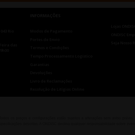
INFORMAÇÕES
Lojas ONDIS
-043 Rio
Modos de Pagamento
ONDISC Emp
Portes de Envio
Seja Nosso 
Feira das
Termos e Condições
19h00
Tempo Processamento Logistico
Garantias
Devoluções
Livro de Reclamações
Resolução de Litígios Online
. Todos os preços e configurações estão sujeitos a alterações sem aviso prévio
ecificações descritas. A ONDISC declina qualquer responsabilidade sobre event