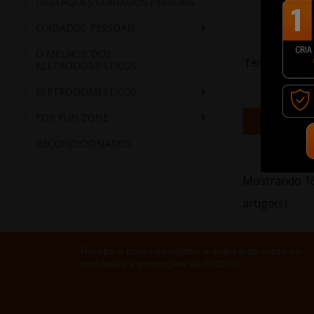
DESTAQUES CUIDADOS PESSOAIS
CUIDADOS PESSOAIS
Sensor Int
O MELHOR DOS
Temperatura e 
ELETRODOMESTICOS
21,8
ELETRODOMESTICOS
FOR FUN ZONE
+ Adi
RECONDICIONADOS
Mostrando 16
artigo(s)
Receba a nossa newsletter e saiba tudo sobre as
novidades e promoções da ONDISC