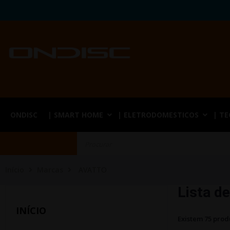
ONDISC
| SMART HOME
| ELETRODOMESTICOS
| T
Início
Marcas
AVATTO
Lista d
INÍCIO
Existem 75 prod