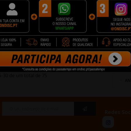
eligente
Toque ZigBee Light Switch
Smart Thermosta
Humidade...
Avatto TS60-EU-W1...
Radiador Válvula Av
TRV07...
9 €
21,89 €
31,89 €
cionar
+ Adicionar
+ Adicionar
-30 de um total de 75
AN
Redes Soc