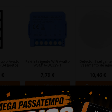
uplo Avatto
Relé Inteligente WiFi Avatto
Detector Inteligente
B4 (preto)
WSM16-DC32V-1
Vazamento de água.
 €
7,79 €
10,46 €
cionar
+ Adicionar
+ Adicionar